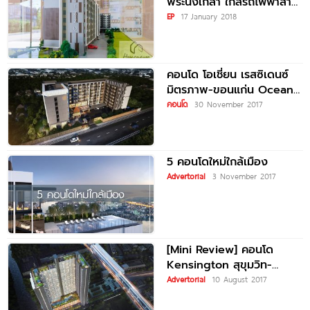
พระนั่งเกล้า ใกล้รถไฟฟ้าสาย
สีม่วง เริ่มต้นเพียง
EP
17 January 2018
999,000 บาท
คอนโด โอเชี่ยน เรสซิเดนซ์
มิตรภาพ-ขอนแก่น Ocean
Residence Mittraphap-
คอนโด
30 November 2017
Khonkaen
5 คอนโดใหม่ใกล้เมือง
Advertorial
3 November 2017
[Mini Review] คอนโด
Kensington สุขุมวิท-
เทพารักษ์ พร้อมสรุปจุดเด่น
Advertorial
10 August 2017
โครงการใหม่ พร้อมทริคเลือก