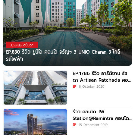
Ananda อนันดา
EP.830 รีวิว ยูนิโอ คอนโด จรัญฯ 3 UNIO Charan 3 ใกล้
รถไฟฟ้า
EP.1786 รีวิว อาร์ติซาน รัช
ดา Artisan Ratchada คอน
โดใหม่พร้อมอยู่ ใกล้ MRT
EP
8 October 2020
ศูนย์วัฒนธรรม
รีวิว คอนโด JW
Station@Ramintra คอนโด
High Rise สูงที่สุดในย่าน
EP
15 December 2019
รามอินทรา ติดรถไฟฟ้าสถานี