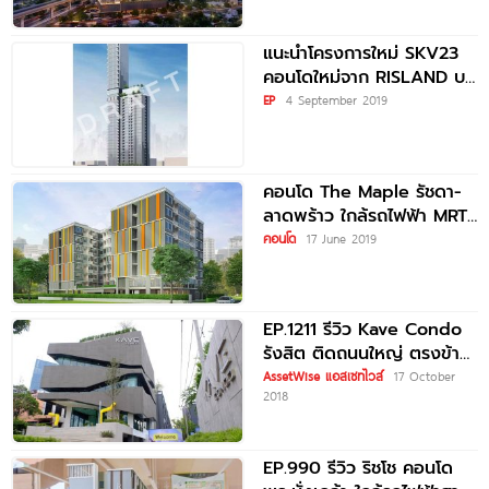
เศรษฐบุตรบำเพ็ญ
แนะนำโครงการใหม่ SKV23
คอนโดใหม่จาก RISLAND บน
ถนนสุขุมวิท 23 ทำเล CBD
EP
4 September 2019
ใกล้ BTS
คอนโด The Maple รัชดา-
ลาดพร้าว ใกล้รถไฟฟ้า MRT
รัชดา และ MRT ลาดพร้าว
คอนโด
17 June 2019
EP.1211 รีวิว Kave Condo
รังสิต ติดถนนใหญ่ ตรงข้าม
ม.กรุงเทพ รังสิต
AssetWise แอสเซทไวส์
17 October
2018
EP.990 รีวิว ริชโช คอนโด