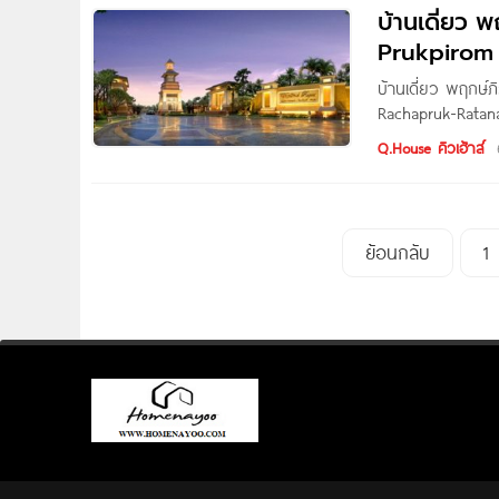
บ้านเดี่ยว พ
แตกต่างอย่างชิลล์ 
Prukpirom
บ้านเดี่ยว พฤกษ์ภ
Rachapruk-Ratan
ตั้งอยู่บนถนนราช
Q.House คิวเฮ้าส์
เชื่อมต่อถนนชัย
รถไฟฟ้าสายสีม่วง 
ย้อนกลับ
1