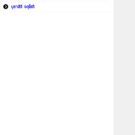
บุราสิริ จตุโชติ