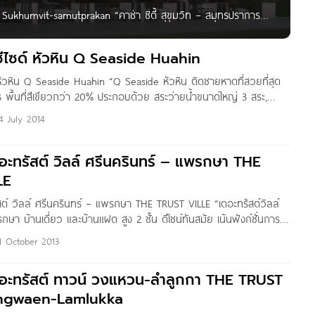
y Sukhumvit-samutprakan “คาซ่า ซิตี้ สุขุมวิท – สมุทรปราการ
ลงตัวในการอยู่อาศัยห่างจากสถานีรถไฟฟ้า BTS แพรกษา 800 ม.
ั่วโมง ด้วยกล้อง CCTV, Access Card
ีไซด์ หัวหิน Q Seaside Huahin
หัวหิน Q Seaside Huahin “Q Seaside หัวหิน ติดชายหาดที่สวยที่สุด
 พื้นที่สีเขียวกว่า 20% ประกอบด้วย สระว่ายน้ำขนาดใหญ่ 3 สระ,
มสไลด์เดอร์ 1 สระ สระว่ายน้ำแบบ pool access , Beach
4 July 2014
ล์ ศรีนครินทร์ – แพรกษา THE
LE
ต์ วิลล์ ศรีนครินทร์ – แพรกษา THE TRUST VILLE “เดอะทรัสต์วิลล์
ษา บ้านเดี่ยว และบ้านแฝด สูง 2 ชั้น ดีไซน์ทันสมัย เน้นฟังก์ชั่นการใช้
สาธารณะขนาดใหญ่ 2 สวน, สระว่ายน้ำ, ฟิตเนส, สนามเด็กเล่นคลับ
1 October 2013
สิ่งอำนวยความสะดวกครบครัน” ชื่อโครงการ
ดอะทรัสต์ ทาวน์ วงแหวน-ลำลูกกา THE TRUST
gwaen-Lamlukka