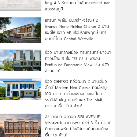
ใหญ่ 4-5 ห้องนอน ใกล้มอเตอร์เวย์ และ
สุวรรณภูมิ
แกรนด์ พลีโน่ ปิ่นเกล้า-จรัญฯ 2
Grande Pleno Pinkloa-Charan 2 บ้าน
แฝดใหม่จาก AP เชื่อมราชพฤกษ์-นคร
อินทร์ ใกล้ Central Westville
รีวิว บ้านกลางเมือง ศรีนครินทร์-บางนา
ทาวน์โฮม 3 ชั้น 173 ตร.ม. พร้อม
Penthouse Panoramic View เริ่ม 4.79
ล้านบาท*
รีวิว CENTRO ทวีวัฒนา 2 บ้านเดี่ยว
สไตล์ Modern Neo Classic ที่ดินใหญ่
100 ตร.ว. + ทำเลเชื่อมบางแค ใกล้
รร.อัสสัมชัญ ธนบุรี และ The Mall
บางแค เริ่ม 10.9 ล้าน*
สิริ อเวนิว วิภาวดี SIRI AVENUE
Vibhavadi อาคารพาณิชย์ 3 ชั้น ทำเลดี
ติดถนนเทพรักษ์ ใกล้สนามบินดอนเมือง
เริ่ม 7.9 ล้าน*