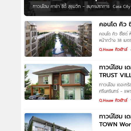
ทาวน์โฮม คาซ่า ซิตี้ สุขุมวิท – สมุทรปราการ Casa Cit
ทาวน์โฮม 3 ชั้นสไตล์โมเดริน โดดเด่นทั้งดีไซน์และความ
มั่นใจในความปลอดภัย ด้วยระบบรักษาความปลอดภัย 24 ช
คอนโด คิว ซ
คอนโด คิว ซีไซด์ 
หน้ากว้าง 38 เมตร
Family pool พร้อ
Q.House คิวเฮ้าส์
ทาวน์โฮม เดอะทรัสต์ วิล
TRUST VIL
ทาวน์โฮม เดอะทรัส
ศรีนครินทร์ – แพรก
งานครบ พร้อมสวน
Q.House คิวเฮ้าส์
เฮ้าส์ 2 ชั้น และ
ทาวน์โฮม เ
TOWN Won