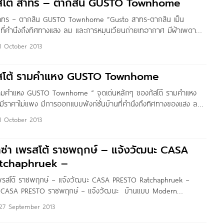
ัสโต้ สาทร – ตากสิน GUSTO Townhome
 สาทร – ตากสิน GUSTO Townhome “Gusto สาทร-ตากสิน เป็น
ที่คำนึงถึงทิศทางแสง ลม และการหมุนเวียนถ่ายเทอากาศ มีฝ้าเพดาน
้องอเนกประสงค์ชั้นล่างสามารถปรับเปลี่ยนเป็นห้องต่างๆ ตามต้องการ
1 October 2013
ชน์อย่างคุ้มค่า มีสวนสาธารณะในโครงการ และระบบสาธารณูปโภคพื้นฐาน
รงการ กัสโต้ สาทร-ตากสิน – Gusto Village เจ้าของโครงการ กัสโต้
กัสโต้ รามคำแหง GUSTO Townhome
 รามคำแหง GUSTO Townhome ” จุดเด่นหลักๆ ของกัสโต้ รามคำแหง
ี่มีราคาไม่แพง มีการออกแบบฟังก์ชั่นบ้านที่คำนึงถึงทิศทางของแสง ลม
ายเทอากาศ มีฝ้าเผดานสูงเกือบ 3 เมตร ทำให้รู้สึกโปร่งสบายตา มี
1 October 2013
้องนอนใหญ่ ส่วนของห้องอเนกประสงค์ชั้นล่างก็สามารถปรับเปลี่ยนเป็น
การเพื่อการใช้ประโยชน์อย่างคุ้มค่า” ชื่อโครงการ กัสโต้ ทาวน์โฮม
คาซ่า เพรสโต้ ราชพฤกษ์ – แจ้งวัฒนะ CASA
Townhome เจ้าของโครงการ กัสโต้ วิลเลจ จำกัด
tchaphruek –
 เพรสโต้ ราชพฤกษ์ – แจ้งวัฒนะ CASA PRESTO Ratchaphruek –
“CASA PRESTO ราชพฤกษ์ – แจ้งวัฒนะ บ้านแบบ Modern
เราเตรียมพร้อมพื้นที่ให้คุณสร้างแรงบันดาลใจการดีไซน์ชีวิต ด้วย
27 September 2013
่รองรับครบทุกการใช้งานเพื่อให้คุณใช้ชีวิตได้แตกต่างอย่างไม่ซ้ำใคร เติม
่ Boutique Clubhouse พร้อม Presto Park ให้ผ่อนคลายกับไลฟ์สไตล์ที่