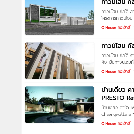
ทาวน์โฮม ก
ทาวน์โฮม กัสโต้
โครงการทาวน์โฮม 
สูงเกือบ 3 เมตร ห
Q.House คิวเฮ้าส์
เพื่อการใช้ประโย
ครบครัน ” ชื่อโค
ทาวน์โฮม 
วิลเลจ
ทาวน์โฮม กัสโต้
คือ เป็นทาวน์โฮมท
และการหมุนเวียนถ่
Q.House คิวเฮ้าส์
ห้องน้ำส่วนตัวในห
ห้องต่างๆ ตามต้อง
บ้านเดี่ยว 
รามคำแหง GUSTO 
PRESTO Ra
บ้านเดี่ยว คาซ่า
Chaengwattana 
Boutique Concept 
Q.House คิวเฮ้าส์
ขนาดพื้นที่ใช้สอยที
เต็มคุณภาพชีวิตที