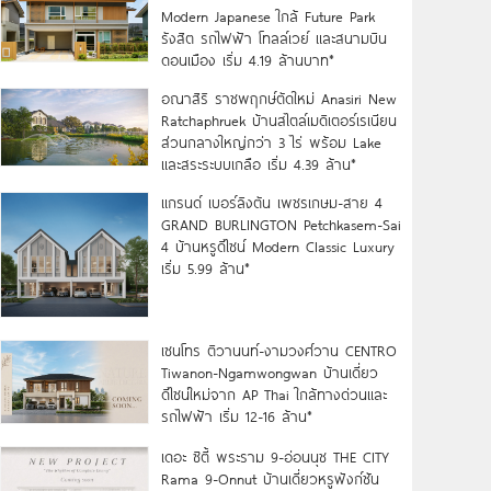
Modern Japanese ใกล้ Future Park
รังสิต รถไฟฟ้า โทลล์เวย์ และสนามบิน
ดอนเมือง เริ่ม 4.19 ล้านบาท*
อณาสิริ ราชพฤกษ์ตัดใหม่ Anasiri New
Ratchaphruek บ้านสไตล์เมดิเตอร์เรเนียน
ส่วนกลางใหญ่กว่า 3 ไร่ พร้อม Lake
และสระระบบเกลือ เริ่ม 4.39 ล้าน*
แกรนด์ เบอร์ลิงตัน เพชรเกษม-สาย 4
GRAND BURLINGTON Petchkasem-Sai
4 บ้านหรูดีไซน์ Modern Classic Luxury
เริ่ม 5.99 ล้าน*
เซนโทร ติวานนท์-งามวงศ์วาน CENTRO
Tiwanon-Ngamwongwan บ้านเดี่ยว
ดีไซน์ใหม่จาก AP Thai ใกล้ทางด่วนและ
รถไฟฟ้า เริ่ม 12-16 ล้าน*
เดอะ ซิตี้ พระราม 9-อ่อนนุช THE CITY
Rama 9-Onnut บ้านเดี่ยวหรูฟังก์ชัน