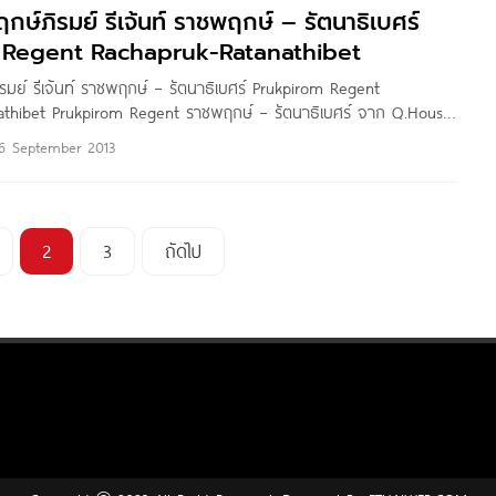
ฤกษ์ภิรมย์ รีเจ้นท์ ราชพฤกษ์ – รัตนาธิเบศร์
ชิลล์
 Regent Rachapruk-Ratanathibet
ิรมย์ รีเจ้นท์ ราชพฤกษ์ – รัตนาธิเบศร์ Prukpirom Regent
athibet Prukpirom Regent ราชพฤกษ์ – รัตนาธิเบศร์ จาก Q.House
พฤกษ์ ตำบลบางพลับ อำเภอปากเกร็ด จังหวัดนนทบุรี เดินทางสะดวก
6 September 2013
พฤกษ์, ถนนกาญจนาภิเษก, ถนนราชพฤกษ์, ถนนบางกรวย-ไทรน้อย และ
ใกล้เซ็นทรัล เวสต์เกต และ
2
3
ถัดไป