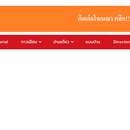
rial
ทาวน์โฮม
บ้านเดี่ยว
แบบบ้าน
Directo