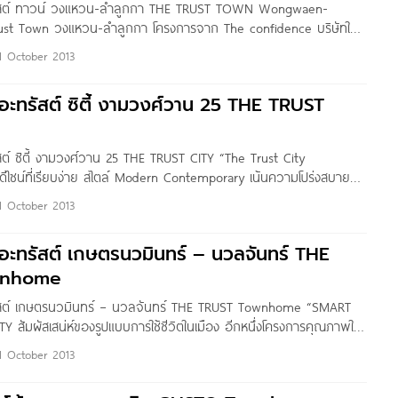
รัสต์ ทาวน์ วงแหวน-ลำลูกกา THE TRUST TOWN Wongwaen-
ust Town วงแหวน-ลำลูกกา โครงการจาก The confidence บริษัทใน
e โครงการตั้งอยู่บนถนนเลียบคลองหก (ถนนลำลูกกา) ต.บึงคำพร้อย
1 October 2013
ธานี เดินทางสะดวกสบาย ใกล้รถไฟฟ้าสายสีเขียว, ถนนลำลูกกา, ถนน
 ถนนหทัยราษฎร์, ถนนนิมิตใหม่ และ ถนนกาญจนาภิเษก
อะทรัสต์ ซิตี้ งามวงศ์วาน 25 THE TRUST
สต์ ซิตี้ งามวงศ์วาน 25 THE TRUST CITY “The Trust City
ดีไซน์ที่เรียบง่าย สไตล์ Modern Contemporary เน้นความโปร่งสบาย
ยในโครงการที่ร่มรื่น ทำเลดีติดถนนใหญ่ พร้อมสรรพด้วย
1 October 2013
นึ่งโครงการคุณภาพในเครือ Q. House” ชื่อโครงการ เดอะทรัสต์ ซิตี้
The
อะทรัสต์ เกษตรนวมินทร์ – นวลจันทร์ THE
wnhome
ัสต์ เกษตรนวมินทร์ – นวลจันทร์ THE TRUST Townhome “SMART
Y สัมผัสเสน่ห์ของรูปแบบการใช้ชีวิตในเมือง อีกหนึ่งโครงการคุณภาพใน
รงการสามารถเข้าออกได้หลายเส้นทาง อยู่ในแหล่งชุมชน ใกล้จุดขึ้น-ลง
1 October 2013
า-อาจณรงค์ และวงแหวนตะวันออก” ชื่อโครงการ เดอะทรัสต์ ทาวน์
นวลจันทร์ (The Trust