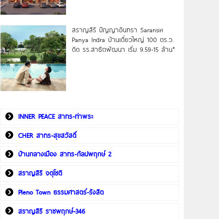
สราญสิริ ปัญญาอินทรา Saransiri
Panya Indra บ้านเดี่ยวใหญ่ 100 ตร.ว.
ดิด รร.สาธิตพัฒนา เริ่ม 9.59-15 ล้าน*
INNER PEACE สาทร-ท่าพระ
CHER สาทร-สุขสวัสดิ์
บ้านกลางเมือง สาทร-กัลปพฤกษ์ 2
สราญสิริ จตุโชติ
Pleno Town ธรรมศาสตร์-รังสิต
สราญสิริ ราชพฤกษ์-346