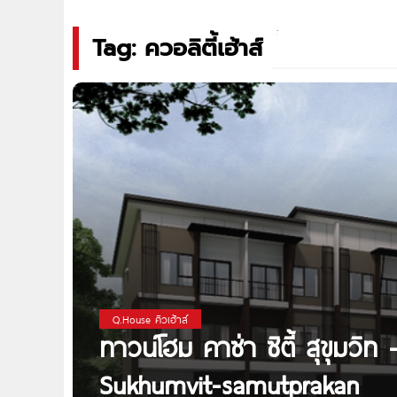
Tag: ควอลิตี้เฮ้าส์
Q.House คิวเฮ้าส์
ทาวน์โฮม คาซ่า ซิตี้ สุขุมวิ
Sukhumvit-samutprakan