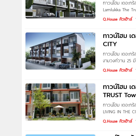
ทาวน์โฮม เดอะท
Lamlukka The Tr
เครือของ Q.Hous
Q.House คิวเฮ้าส์
อ.ลำลูกกา จ.ปทุม
รังสิต-นครนายก,
ทาวน์โฮม เด
CITY
ทาวน์โฮม เดอะทรั
งามวงศ์วาน 25 มี
แวดล้อมด้วยสวนสว
Q.House คิวเฮ้าส์
สาธารณูปโภค อีกห
งามวงศ์วาน 25 (
ทาวน์โฮม เด
TRUST To
ทาวน์โฮม เดอะทร
LIVING IN THE CIT
เครือ Q. House โค
Q.House คิวเฮ้าส์
ทางด่วนรามอินทร
เกษตรนวมินทร์ – 