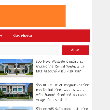
ry
ติดต่อโฆษณา
ค้นหา
รีวิว Nova Westgate บ้านเดี่ยว และ
บ้านแฝด ใกล้ Central Westgate และ
MRT คลองบางไผ่ เริ่ม 4.29 ล้าน*
รีวิว RESEO HOME กาญจนา-เวสต์เกต
ทาวน์โฮมใหม่ สไตล์ Fusion Japanese
พร้อมชั้นลอย* ทำเลดี ใกล้ Jas Green
Village เริ่ม 2.59 ล้าน*
รีวิว อณาสิริ รังสิต-คลอง 3 บ้านสไตล์