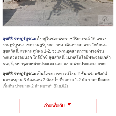
สุขศิริ ราษฎร์บูรณะ
ตั้งอยู่ในซอยพระราชวีริยาภรณ์ 16 แขวง
ราษฎร์บูรณะ เขตราษฎร์บูรณะ กทม. เดินทางสะดวก ใกล้ถนน
สุขสวัสดิ์, สะพานภูมิพล 1-2, วงแหวนอุตสาหกรรม ทางด่วน
วงแหวนรอบนอก ใกล้บิ๊กซี สุขสวัสดิ์, ม.เทคโนโลยีพระจอมเกล้า
ธนบุรี, รพ.กรุงเทพพระประแดง และ ตลาดพระประแดงอาเขต
สุขศิริ ราษฎร์บูรณะ
เป็นโครงการทาวน์โฮม 2 ชั้น พร้อมฟังก์ชั่
นมาตรฐาน 3 ห้องนอน 2 ห้องน้ำ ที่จอดรถ 1-2 คัน
ราคามือสอง
เริ่มต้น ประมาณ 2 ล้านบาท* (มิ.ย.62)
อ่านเพิ่มเติม