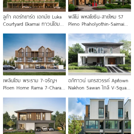
ลูก้า คอร์ทยาร์ด เอกมัย Luka
พลีโน่ พหลโยธิน-สายไหม 57
Courtyard Ekamai ทาวน์โฮมหรู
Pleno Phaholyothin-Saimai
4.5 ชั้น พร้อม
57 พรีเมียมทาวน์โฮมโครงการ
ใหม่จาก AP ทำเลใจกลาง
สายไหม ใกล้
เพลินโฮม พระราม 7-จรัญฯ
อภิทาวน์ นครสวรรค์ Apitown
Ploen Home Rama 7-Charan
Nakhon Sawan ใกล้ V-Square
ทาวน์โฮม 3 ชั้น
และ Central เพียง