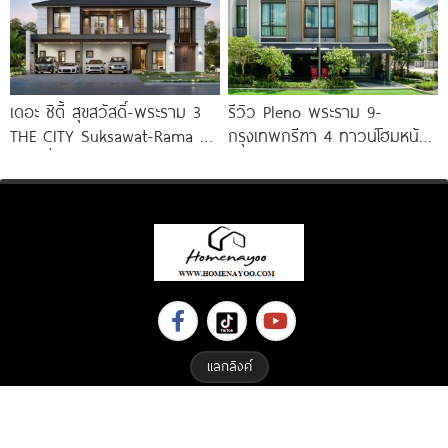
เดอะ ซิตี้ สุขสวัสดิ์-พระราม 3
รีวิว Pleno พระราม 9-
THE CITY Suksawat-Rama 3
กรุงเทพกรีฑา 4 ทาวน์โฮมหน้า
บ้านเดี่ยวหรูดีไซน์ใหม่ ทำเลใกล้
กว้าง New Series สุด
ทางด่วน
Premium
แลกลิงค์