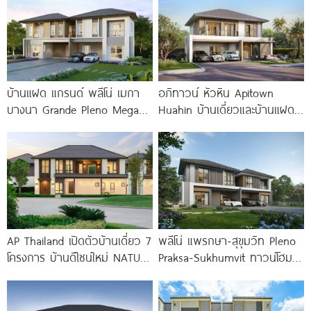
บ้านแฝด แกรนด์ พลีโน่ เมกา
อภิทาวน์ หัวหิน Apitown
บางนา Grande Pleno Mega
Huahin บ้านเดี่ยวและบ้านแฝด
Bangna ติด
2 ชั้น จาก AP
AP Thailand เปิดตัวบ้านเดี่ยว 7
พลีโน่ แพรกษา-สุขุมวิท Pleno
โครงการ บ้านดีไซน์ใหม่ NATURE
Praksa-Sukhumvit ทาวน์โฮม
ARCHITECT DESIGN SERIES
และบ้านแฝดใหม่ ติดถนนสุขุมวิท
สายเก่า พร้อม Fitness 24 ชม.*