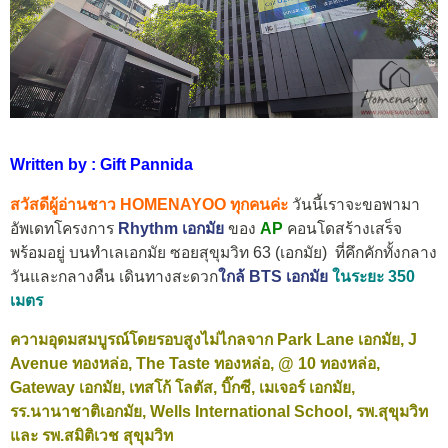
Written by : Gift Pannida
สวัสดีผู้อ่านชาว HOMENAYOO ทุกคนค่ะ
วันนี้เราจะขอพามา
อัพเดทโครงการ
Rhythm เอกมัย
ของ
AP
คอนโดสร้างเสร็จ
พร้อมอยู่ บนทำเลเอกมัย
ซอยสุขุมวิท 63 (เอกมัย)
ที่คึกคักทั้งกลาง
วันและกลางคืน เดินทางสะดวก
ใกล้ BTS เอกมัย
ในระยะ 350
เมตร
ความอุดมสมบูรณ์โดยรอบสูงไม่ไกลจาก Park Lane เอกมัย, J
Avenue ทองหล่อ, The Taste ทองหล่อ, @ 10 ทองหล่อ,
Gateway เอกมัย, เทสโก้ โลตัส, บิ๊กซี, เมเจอร์ เอกมัย,
รร.นานาชาติเอกมัย, Wells International School, รพ.สุขุมวิท
และ รพ.สมิติเวช สุขุมวิท