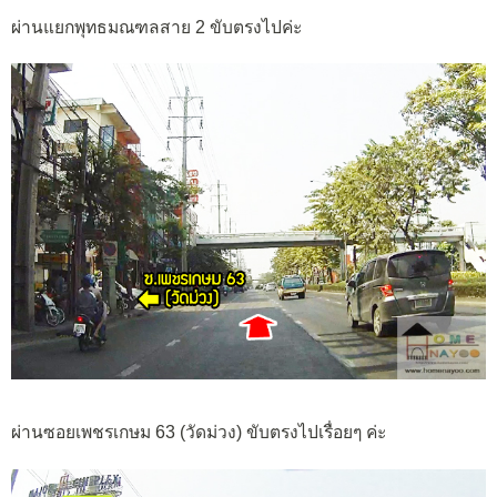
ผ่านแยกพุทธมณฑลสาย 2 ขับตรงไปค่ะ
ผ่านซอยเพชรเกษม 63 (วัดม่วง) ขับตรงไปเรื่อยๆ ค่ะ