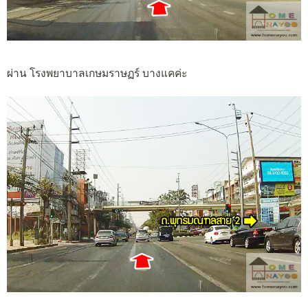
ผ่าน โรงพยาบาลเกษมราษฏร์ บางแคค่ะ