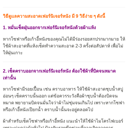
วิธีดูแลความสะอาดเฟอร์นิเจอร์หนัง มี 9 วิธีง่าย ๆ ดังนี้
1. หมั่นเช็ดฝุ่นออกจากเฟอร์นิเจอร์หนังด้วยผ้าแห้ง
หากโซฟาหรือเก้าอี้หนังของคุณไม่ได้มีร่องรอยสกปรกมากมาย ให้
ใช้ผ้าสะอาดที่แห้งเช็ดทำความสะอาด 2-3 ครั้งต่อสัปดาห์ เพื่อไม่
ให้ฝุ่นเกาะ
2. เช็ดคราบออกจากเฟอร์นิเจอร์หนัง ต้องใช้ผ้าที่บิดจนหมาด
เท่านั้น
หากโซฟามีรอยเปื้อน เช่น คราบอาหาร ให้ใช้ผ้าสะอาดชุบน้ำสบู่
อ่อนๆ เช็ดคราบนั้นออก แต่ข้อควรระวังคือผ้าชุบน้ำต้องบิดจน
หมาด พยายามบิดจนมั่นใจว่าผ้าไม่ชุ่มจนเกินไป เพราะหากโซฟา
หรือเก้าอี้หนังเปียกน้ำ คราบน้ำนั้นจะอยู่ตลอดไป
ผ้าสำหรับเช็ดโซฟาหรือเก้าอี้หนัง แนะนำให้ใช้ผ้าไมโครไฟเบอร์
เพราะนุ่มกว่าผ้าทั่วไป ป้องกันรอยขีดข่วนที่อาจเกิดจากการ