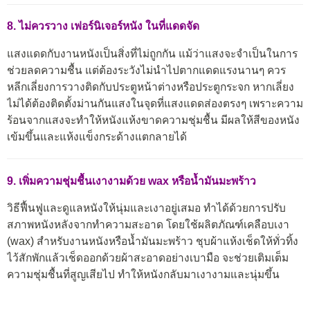
8. ไม่ควรวาง เฟอร์นิเจอร์หนัง ในที่แดดจัด
แสงแดดกับงานหนังเป็นสิ่งที่ไม่ถูกกัน แม้ว่าแสงจะจำเป็นในการ
ช่วยลดความชื้น แต่ต้องระวังไม่นำไปตากแดดแรงนานๆ ควร
หลีกเลี่ยงการวางติดกับประตูหน้าต่างหรือประตูกระจก หากเลี่ยง
ไม่ได้ต้องติดตั้งม่านกันแสงในจุดที่แสงแดดส่องตรงๆ เพราะความ
ร้อนจากแสงจะทำให้หนังแห้งขาดความชุ่มชื้น มีผลให้สีของหนัง
เข้มขึ้นและแห้งแข็งกระด้างแตกลายได้
9. เพิ่มความชุ่มชื้นเงางามด้วย wax หรือน้ำมันมะพร้าว
วิธีฟื้นฟูและดูแลหนังให้นุ่มและเงาอยู่เสมอ ทำได้ด้วยการปรับ
สภาพหนังหลังจากทำความสะอาด โดยใช้ผลิตภัณฑ์เคลือบเงา
(wax) สำหรับงานหนังหรือน้ำมันมะพร้าว ชุบผ้าแห้งเช็ดให้ทั่วทิ้ง
ไว้สักพักแล้วเช็ดออกด้วยผ้าสะอาดอย่างเบามือ จะช่วยเติมเต็ม
ความชุ่มชื้นที่สูญเสียไป ทำให้หนังกลับมาเงางามและนุ่มขึ้น