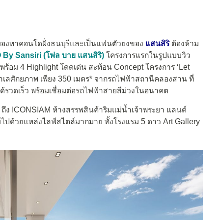
งมองหาคอนโดฝั่งธนบุรีและเป็นแฟนตัวยงของ
แสนสิริ
ต้องห้าม
 By Sansiri (โฟล บาย แสนสิริ
)
โครงการแรกในรูปแบบวิว
มาพร้อม 4 Highlight โดดเด่น สะท้อน Concept โครงการ ‘Let
าก ทำเลศักยภาพ เพียง 350 เมตร* จากรถไฟฟ้าสถานีคลองสาน ที่
ได้รวดเร็ว พร้อมเชื่อมต่อรถไฟฟ้าสายสีม่วงในอนาคต
 ถึง ICONSIAM ห้างสรรพสินค้าริมแม่น้ำเจ้าพระยา แลนด์
ไปด้วยแหล่งไลฟ์สไตล์มากมาย ทั้งโรงแรม 5 ดาว Art Gallery