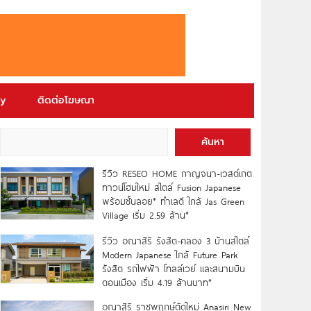
ry
ติดต่อโฆษณา
ค้นหา
รีวิว RESEO HOME กาญจนา-เวสต์เกต
ทาวน์โฮมใหม่ สไตล์ Fusion Japanese
พร้อมชั้นลอย* ทำเลดี ใกล้ Jas Green
Village เริ่ม 2.59 ล้าน*
รีวิว อณาสิริ รังสิต-คลอง 3 บ้านสไตล์
Modern Japanese ใกล้ Future Park
รังสิต รถไฟฟ้า โทลล์เวย์ และสนามบิน
ดอนเมือง เริ่ม 4.19 ล้านบาท*
อณาสิริ ราชพฤกษ์ตัดใหม่ Anasiri New