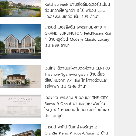
Ratchaphruek บ้านสไตล์เมดิเตอร์เรเนียน
ส่วนกลางใหญ่กว่า 3 ไร่ พร้อม Lake
และสระระบบเกลือ เริ่ม 4.39 ล้าน*
แกรนด์ เบอร์ลิงตัน เพชรเกษม-สาย 4
GRAND BURLINGTON Petchkasem-Sai
4 บ้านหรูดีไซน์ Modern Classic Luxury
เริ่ม 5.99 ล้าน*
เซนโทร ติวานนท์-งามวงศ์วาน CENTRO
Tiwanon-Ngamwongwan บ้านเดี่ยว
ดีไซน์ใหม่จาก AP Thai ใกล้ทางด่วนและ
รถไฟฟ้า เริ่ม 12-16 ล้าน*
เดอะ ซิตี้ พระราม 9-อ่อนนุช THE CITY
Rama 9-Onnut บ้านเดี่ยวหรูฟังก์ชัน
ใหญ่ 4-5 ห้องนอน ใกล้มอเตอร์เวย์ และ
สุวรรณภูมิ
แกรนด์ พลีโน่ ปิ่นเกล้า-จรัญฯ 2
Grande Pleno Pinkloa-Charan 2 บ้าน