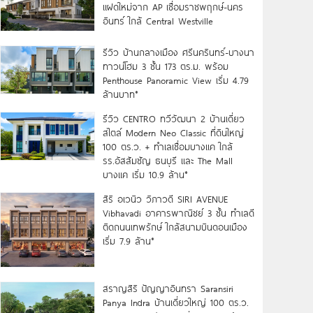
แฝดใหม่จาก AP เชื่อมราชพฤกษ์-นคร
อินทร์ ใกล้ Central Westville
รีวิว บ้านกลางเมือง ศรีนครินทร์-บางนา
ทาวน์โฮม 3 ชั้น 173 ตร.ม. พร้อม
Penthouse Panoramic View เริ่ม 4.79
ล้านบาท*
รีวิว CENTRO ทวีวัฒนา 2 บ้านเดี่ยว
สไตล์ Modern Neo Classic ที่ดินใหญ่
100 ตร.ว. + ทำเลเชื่อมบางแค ใกล้
รร.อัสสัมชัญ ธนบุรี และ The Mall
บางแค เริ่ม 10.9 ล้าน*
สิริ อเวนิว วิภาวดี SIRI AVENUE
Vibhavadi อาคารพาณิชย์ 3 ชั้น ทำเลดี
ติดถนนเทพรักษ์ ใกล้สนามบินดอนเมือง
เริ่ม 7.9 ล้าน*
สราญสิริ ปัญญาอินทรา Saransiri
Panya Indra บ้านเดี่ยวใหญ่ 100 ตร.ว.