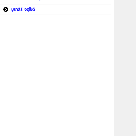
บุราสิริ จตุโชติ