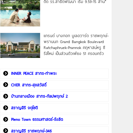
ดิด รร.สาธิตพัฒนา เริ่ม 9.59-15 ล้าน*
แกรนด์ บางกอก บูเลอวาร์ด ราชพฤกษ์-
พรานนก Grand Bangkok Boulevard
Ratchaphruek-Prannok คฤหาสน์หรู ซี
รีส์ใหม่ เป็นส่วนตัวเพียง 51 ครอบครัว
INNER PEACE สาทร-ท่าพระ
CHER สาทร-สุขสวัสดิ์
บ้านกลางเมือง สาทร-กัลปพฤกษ์ 2
สราญสิริ จตุโชติ
Pleno Town ธรรมศาสตร์-รังสิต
สราญสิริ ราชพฤกษ์-346