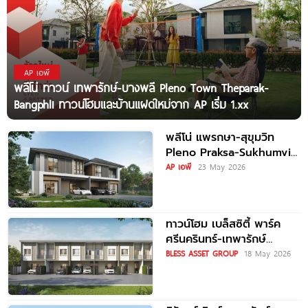
AP เอพี
พลีโน่ ทาวน์ เทพารักษ์-บางพลี Pleno Town Theparak-
Bangphli ทาวน์โฮมและบ้านแฝดใหม่จาก AP เริ่ม 1.xx
พลีโน่ แพรกษา-สุขุมวิท
Pleno Praksa-Sukhumvit
ทาวน์โฮมและบ้านแฝดใหม่ ติด
AP เอพี
23 May 2026
ถนนสุขุมวิทสายเก่า พร้อม
Fitness 24 ชม.*
ทาวน์โฮม เบล็สซิตี้ พาร์ค
ศรีนครินทร์-เทพารักษ์
Blessity Park Srinakarin-
BLESS ASSET GROUP
18 May 2026
Theparak