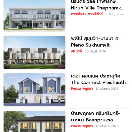
นิรันดร์ วิลล์ เทพารักษ์
Nirun Ville Thepharak
ทาวน์โฮม 2 ชั้น ใกล้ทางด่วน
ทาวน์โฮม / ทาวน์เฮ้าส์
5 May 2026
พลีโน่ สุขุมวิท-บางนา 4
Pleno Sukhumvit-
Bangna 4 ทาวน์โฮมและบ้าน
AP เอพี
30 April 2026
รูปแบบใหม่ ใกล้ MEGA
บางนา
เดอะ คอนเนค ประชาอุทิศ
The Connect Prachauthit
ทาวน์โฮมและบ้านสไตล์นอร์
Pruksa พฤกษา
12 March 2026
ดิก ทำเลศักยภาพซอย
สุขสวัสดิ์ 78 ราคาเริ่ม
บ้านพฤกษา ศรีนครินทร์-
บางนา Baanpruksa
Srinakarin-Bangna ทาวน์
Pruksa พฤกษา
12 March 2026