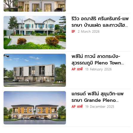
โฮมและบ้านแฝด ใกล้ Mega
บางนา เพียง 5
รีวิว อณาสิริ ศรีนครินทร์-แพ
รกษา บ้านแฝด และทาวน์โฮม
สไตล์เมอร์ดิเตอร์เรเนียน​ ใกล้
EP
2 March 2026
ทางด่วน และ BTS แพรกษา
พลีโน่ ทาวน์ ลาดกระบัง-
สุวรรณภูมิ Pleno Town
Ladkrabang-
AP เอพี
13 February 2026
Suvarnabhumi ทาวน์โฮม
และบ้านแฝดใหม่ ใกล้นิคมฯ
ลาดกระบัง และสนามบิน
แกรนด์ พลีโน่ สุขุมวิท-แพ
สุวรรณภูมิ
รกษา Grande Pleno
Sukhumvit-Preakasa
AP เอพี
19 December 2025
ทาวน์โฮมและบ้านแฝด ใกล้
BTS แพรกษา