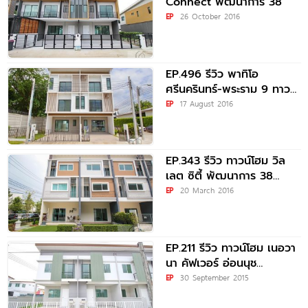
Connect พัฒนาการ 38
EP
26 October 2016
EP.496 รีวิว พาทิโอ
ศรีนครินทร์-พระราม 9 ทาวน์
โฮม 2 ชั้น ราคาเริ่ม 3.85
EP
17 August 2016
EP.343 รีวิว ทาวน์โฮม วิล
เลต ซิตี้ พัฒนาการ 38
Villette City Pattanakarn
EP
20 March 2016
EP.211 รีวิว ทาวน์โฮม เนอวา
นา คัฟเวอร์ อ่อนนุช
Nirvana Cover On-nut
EP
30 September 2015