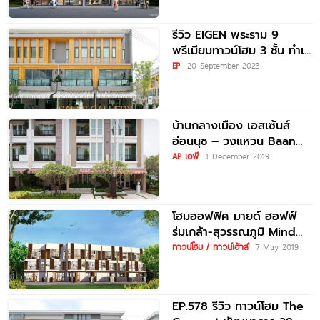
รีวิว EIGEN พระราม 9
พรีเมียมทาวน์โฮม 3 ชั้น ทำเล
ดี ใกล้เมือง ใกล้ทางด่วน
EP
20 September 2023
บ้านกลางเมือง เอสเซ้นส์
อ่อนนุช – วงแหวน Baan
Klang Muang S-Sense
AP เอพี
1 December 2019
Onnuch-Wongwan
โฮมออฟฟิศ มายด์ ฮอฟฟ์
ร่มเกล้า-สุวรรณภูมิ Mind
Hof Romklao-
ทาวน์โฮม / ทาวน์เฮ้าส์
7 May 2019
Suvarnabhumi
EP.578 รีวิว ทาวน์โฮม The