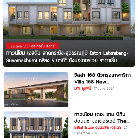
Eastern Star อีสเทอร์น สตาร์
ทาวน์โฮม เอสตัน ลาดกระบัง-สุวรรณภูมิ Eston Latkrabang-
Suvarnabhumi เพียง 5 นาที* ถึงมอเตอร์เวย์ ราคาเริ่ม
วิลล่า 168 นิวกรุงเทพกรีฑา
Villa 168 New
Krungthepkreetha บ้าน
LPN ลุมพินี
17 June 2024
หรูโครงการใหม่ ใกล้ Airport
ทาวน์โฮม เดอะ​ ธาม​ บีกิน​
อ่อนนุช-มอเตอร์เวย์ The
Thamm Begin Onnut-
Initial Estate อินนิเชียล เอสเตท
27
December 2023
Motorway ใกล้