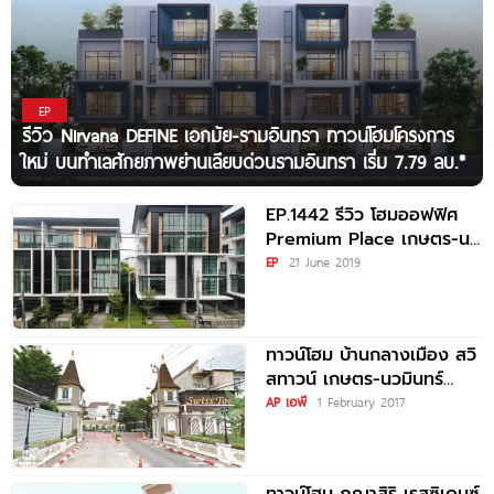
EP
รีวิว Nirvana DEFINE เอกมัย-รามอินทรา ทาวน์โฮมโครงการ
ใหม่ บนทำเลศักยภาพย่านเลียบด่วนรามอินทรา เริ่ม 7.79 ลบ.*
EP.1442 รีวิว โฮมออฟฟิศ
Premium Place เกษตร-นว
มินทร์ ราคาเริ่มต้น 10.9 ล้าน
EP
21 June 2019
บาท*
ทาวน์โฮม บ้านกลางเมือง สวิ
สทาวน์ เกษตร-นวมินทร์
Baan Klang Muang Swiss
AP เอพี
1 February 2017
Town Kaset-Nawamin