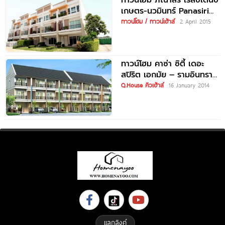
ทาวน์โฮม ภณาสิริ เรสซิเดนซ์
เกษตร-นวมินทร์ Panasiri
Residence Kaset-
ทาวน์โฮม / ทาวน์เฮ้าส์
2 April 2015
Nawamin
ทาวน์โฮม คาซ่า ซิตี้ เดอะ
สปิริต เอกมัย – รามอินทรา
2 Casa
Q.House คิวเฮ้าส์
16 January 2014
แลกลิงค์