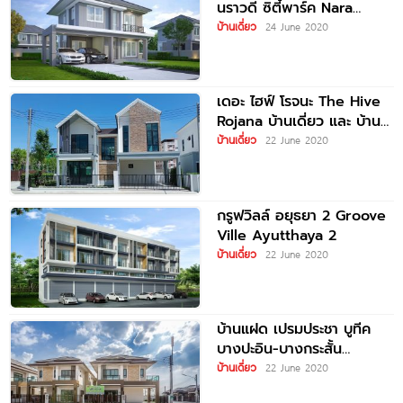
นราวดี ซิตี้พาร์ค Nara
Elegance @ Narawadee
บ้านเดี่ยว
24 June 2020
City
เดอะ ไฮฟ์ โรจนะ The Hive
Rojana บ้านเดี่ยว และ บ้าน
แฝด ทำเลดี
บ้านเดี่ยว
22 June 2020
กรูฟวิลล์ อยุธยา 2 Groove
Ville Ayutthaya 2
บ้านเดี่ยว
22 June 2020
บ้านแฝด เปรมประชา บูทีค
บางปะอิน-บางกระสั้น
Praempracha Boutique
บ้านเดี่ยว
22 June 2020