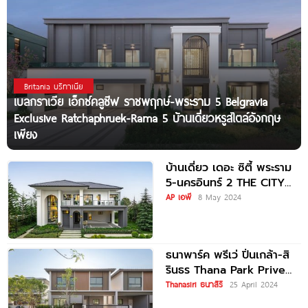
Britania บริทาเนีย
เบลกราเวีย เอ็กซ์คลูซีฟ ราชพฤกษ์-พระราม 5 Belgravia
Exclusive Ratchaphruek-Rama 5 บ้านเดี่ยวหรูสไตล์อังกฤษ
เพียง
บ้านเดี่ยว เดอะ ซิตี้ พระราม
5-นครอินทร์ 2 THE CITY
Rama 5-Nakhon
AP เอพี
8 May 2024
ธนาพาร์ค พรีเว่ ปิ่นเกล้า-สิ
รินธร Thana Park Prive
Pinklao-Sirindhorn
Thanasiri ธนาสิริ
25 April 2024
เอกสิทธิ์เพียง 15 ครอบครัว