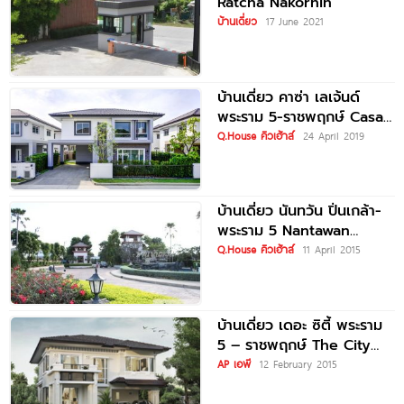
Ratcha Nakornin
บ้านเดี่ยว
17 June 2021
บ้านเดี่ยว คาซ่า เลเจ้นด์
พระราม 5-ราชพฤกษ์ Casa
Legend Rama 5-
Q.House คิวเฮ้าส์
24 April 2019
Ratchapruek
บ้านเดี่ยว นันทวัน ปิ่นเกล้า-
พระราม 5 Nantawan
Pinklao-Rama 5
Q.House คิวเฮ้าส์
11 April 2015
บ้านเดี่ยว เดอะ ซิตี้ พระราม
5 – ราชพฤกษ์ The City
Rama
AP เอพี
12 February 2015