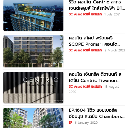
รีวิว คอนโด Centric สาทร-
เซนต์หลุยส์ ใกล้รถไฟฟ้า BTS
เซนต์หลุยส์
SC Asset เอสซี แอสเสท
1 July 2021
คอนโด สโคป พร้อมศรี
SCOPE Promsri คอนโด
Pet-friendly บนสุดยอด
SC Asset เอสซี แอสเสท
2 March 2021
ทำเลใจกลางสุขุมวิท ที่ซอย
พร้อมศรี
คอนโด เซ็นทริค ติวานนท์ ส
เตชั่น Centric Tiwanon
Station ใกล้ MRT แยก
SC Asset เอสซี แอสเสท
18 August
2020
ติวานนท์
EP.1604 รีวิว แชมเบอร์ส
อ่อนนุช สเตชั่น Chambers
On-nut Station คอนโดใกล้
EP
6 January 2020