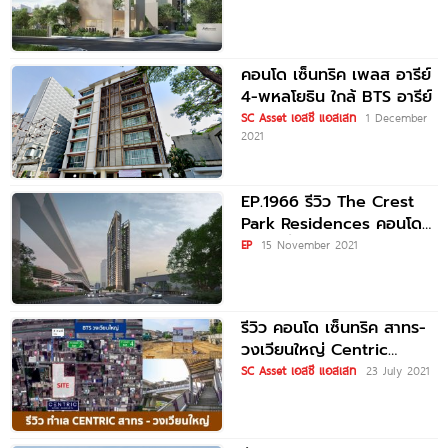
Wongwianyai 130 เมตร
ถึง BTS
คอนโด เซ็นทริค เพลส อารีย์
4-พหลโยธิน ใกล้ BTS อารีย์
SC Asset เอสซี แอสเสท
1 December
2021
EP.1966 รีวิว The Crest
Park Residences คอนโด
ใหม่ หนึ่งเดียวบนทำเล
EP
15 November 2021
ใจกลางห้าแยกลาดพร้าว ใกล้
MRT
รีวิว คอนโด เซ็นทริค สาทร-
วงเวียนใหญ่ Centric
Sathorn-Wongwienyai
SC Asset เอสซี แอสเสท
23 July 2021
ใกล้ BTS วงเวียนใหญ่