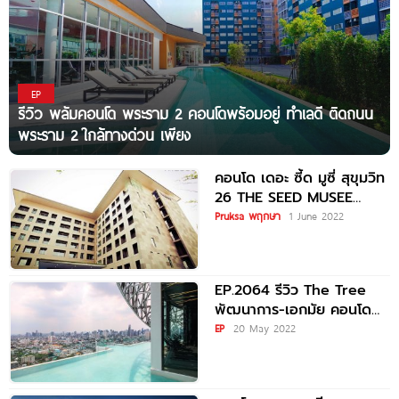
EP
รีวิว พลัมคอนโด พระราม 2 คอนโดพร้อมอยู่ ทำเลดี ติดถนน
พระราม 2 ใกล้ทางด่วน เพียง
คอนโด เดอะ ซี้ด มูซี่ สุขุมวิท
26 THE SEED MUSEE
SUKHUMVIT
Pruksa พฤกษา
1 June 2022
EP.2064 รีวิว The Tree
พัฒนาการ-เอกมัย คอนโด
พร้อมอยู่ ใกล้ ARL
EP
20 May 2022
รามคำแหง 300