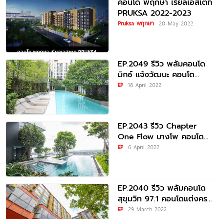
คอนโด พฤกษา เรียลเอสเตท
PRUKSA 2022-2023
Pruksa พฤกษา
20 May 2022
EP.2049 รีวิว พลัมคอนโด
มิกซ์ แจ้งวัฒนะ คอนโด
พร้อมอยู่ เฟสสุดท้าย ดีที่สุด
EP
18 April 2022
ติดถนนใหญ่ 1
EP.2043 รีวิว Chapter
One Flow บางโพ คอนโด
สร้างเสร็จพร้อมอยู่ ตกแต่ง
EP
6 April 2022
ครบ! วิวโค้งแม่น้ำเจ้าพระยา
ใกล้
EP.2040 รีวิว พลัมคอนโด
สุขุมวิท 97.1 คอนโดแต่งครบ
พร้อมอยู่ เพียง 550 เมตร
EP
29 March 2022