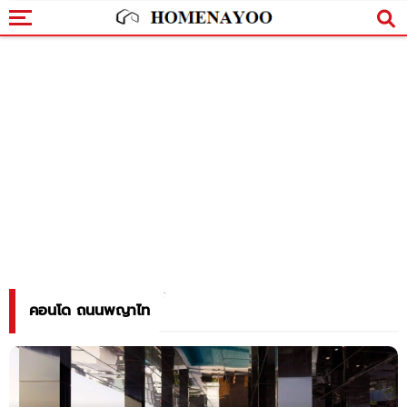
คอนโด ถนนพญาไท