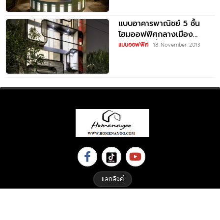
แบบอาคารพาณิชย์ 5 ชั้น
โฮมออฟฟิศกลางเมือง
ตกแต่งสุดล้ำ
แบบออฟฟิศ
18 November 2013
แลกลิงค์