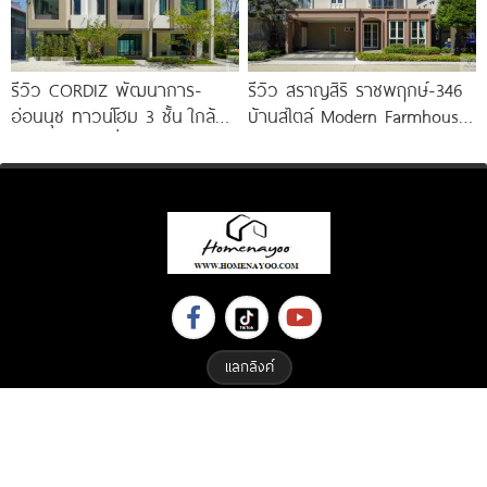
รีวิว CORDIZ พัฒนาการ-
รีวิว สราญสิริ ราชพฤกษ์-346
อ่อนนุช ทาวน์โฮม 3 ชั้น ใกล้
บ้านสไตล์ Modern Farmhouse​
BTS อ่อนนุช เชื่อมต่อเอกมัย-
ติดถนนใหญ่ราชพฤกษ์ (ตัดใหม่)​
ทองหล่อ
เริ่ม 5.99
แลกลิงค์
Copyright © 2023 All Right Reserved. Designed By
ETHAIWEB.COM