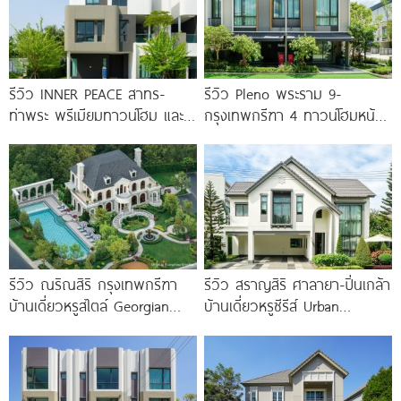
รีวิว INNER PEACE สาทร-
รีวิว Pleno พระราม 9-
ท่าพระ พรีเมียมทาวน์โฮม และ
กรุงเทพกรีฑา 4 ทาวน์โฮมหน้า
บ้านแฝด 3 ชั้น ใกล้ BTS
กว้าง New Series สุด
Premium
รีวิว ณริณสิริ กรุงเทพกรีฑา
รีวิว สราญสิริ ศาลายา-ปิ่นเกล้า
บ้านเดี่ยวหรูสไตล์ Georgian
บ้านเดี่ยวหรูซีรีส์ Urban
Revival ใกล้ รร.นานาชาติ
Farmhouse พร้อมเพดาน
Brighton College
Double Volume ทำเลติดถนน
ใหญ่