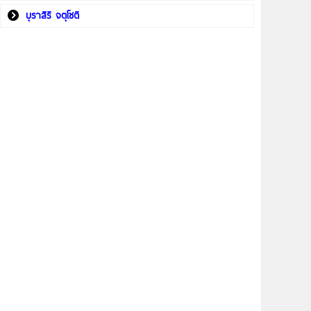
บุราสิริ จตุโชติ