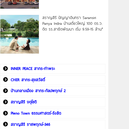
สราญสิริ ปัญญาอินทรา Saransiri
Panya Indra บ้านเดี่ยวใหญ่ 100 ตร.ว.
ดิด รร.สาธิตพัฒนา เริ่ม 9.59-15 ล้าน*
INNER PEACE สาทร-ท่าพระ
CHER สาทร-สุขสวัสดิ์
บ้านกลางเมือง สาทร-กัลปพฤกษ์ 2
สราญสิริ จตุโชติ
Pleno Town ธรรมศาสตร์-รังสิต
สราญสิริ ราชพฤกษ์-346