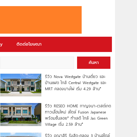
ry
ติดต่อโฆษณา
ค้นหา
รีวิว Nova Westgate บ้านเดี่ยว และ
บ้านแฝด ใกล้ Central Westgate และ
MRT คลองบางไผ่ เริ่ม 4.29 ล้าน*
รีวิว RESEO HOME กาญจนา-เวสต์เกต
ทาวน์โฮมใหม่ สไตล์ Fusion Japanese
พร้อมชั้นลอย* ทำเลดี ใกล้ Jas Green
Village เริ่ม 2.59 ล้าน*
รีวิว อณาสิริ รังสิต-คลอง 3 บ้านสไตล์