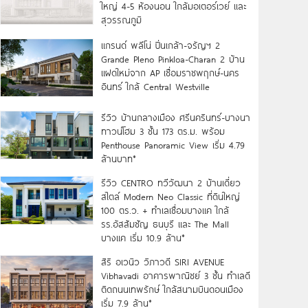
ใหญ่ 4-5 ห้องนอน ใกล้มอเตอร์เวย์ และ
สุวรรณภูมิ
แกรนด์ พลีโน่ ปิ่นเกล้า-จรัญฯ 2
Grande Pleno Pinkloa-Charan 2 บ้าน
แฝดใหม่จาก AP เชื่อมราชพฤกษ์-นคร
อินทร์ ใกล้ Central Westville
รีวิว บ้านกลางเมือง ศรีนครินทร์-บางนา
ทาวน์โฮม 3 ชั้น 173 ตร.ม. พร้อม
Penthouse Panoramic View เริ่ม 4.79
ล้านบาท*
รีวิว CENTRO ทวีวัฒนา 2 บ้านเดี่ยว
สไตล์ Modern Neo Classic ที่ดินใหญ่
100 ตร.ว. + ทำเลเชื่อมบางแค ใกล้
รร.อัสสัมชัญ ธนบุรี และ The Mall
บางแค เริ่ม 10.9 ล้าน*
สิริ อเวนิว วิภาวดี SIRI AVENUE
Vibhavadi อาคารพาณิชย์ 3 ชั้น ทำเลดี
ติดถนนเทพรักษ์ ใกล้สนามบินดอนเมือง
เริ่ม 7.9 ล้าน*