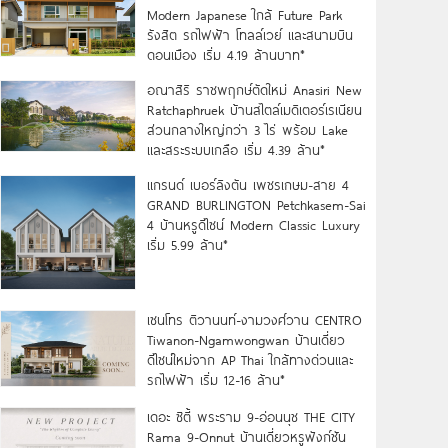
Modern Japanese ใกล้ Future Park
รังสิต รถไฟฟ้า โทลล์เวย์ และสนามบิน
ดอนเมือง เริ่ม 4.19 ล้านบาท*
อณาสิริ ราชพฤกษ์ตัดใหม่ Anasiri New
Ratchaphruek บ้านสไตล์เมดิเตอร์เรเนียน
ส่วนกลางใหญ่กว่า 3 ไร่ พร้อม Lake
และสระระบบเกลือ เริ่ม 4.39 ล้าน*
แกรนด์ เบอร์ลิงตัน เพชรเกษม-สาย 4
GRAND BURLINGTON Petchkasem-Sai
4 บ้านหรูดีไซน์ Modern Classic Luxury
เริ่ม 5.99 ล้าน*
เซนโทร ติวานนท์-งามวงศ์วาน CENTRO
Tiwanon-Ngamwongwan บ้านเดี่ยว
ดีไซน์ใหม่จาก AP Thai ใกล้ทางด่วนและ
รถไฟฟ้า เริ่ม 12-16 ล้าน*
เดอะ ซิตี้ พระราม 9-อ่อนนุช THE CITY
Rama 9-Onnut บ้านเดี่ยวหรูฟังก์ชัน