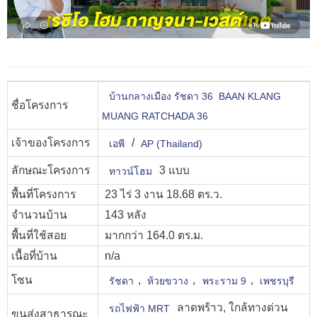
บ้านกลางเมือง รัชดา 36 BAAN KLANG
ชื่อโครงการ
MUANG RATCHADA 36
เจ้าของโครงการ
/
เอพี
AP (Thailand)
ลักษณะโครงการ
3 แบบ
ทาวน์โฮม
พื้นที่โครงการ
23 ไร่ 3 งาน 18.68 ตร.ว.
จำนวนบ้าน
143 หลัง
พื้นที่ใช้สอย
มากกว่า 164.0 ตร.ม.
เนื้อที่บ้าน
n/a
โซน
,
,
,
รัชดา
ห้วยขวาง
พระราม 9
เพชรบุรี
ลาดพร้าว, ใกล้ทางด่วน
รถไฟฟ้า MRT
ขนส่งสาธารณะ