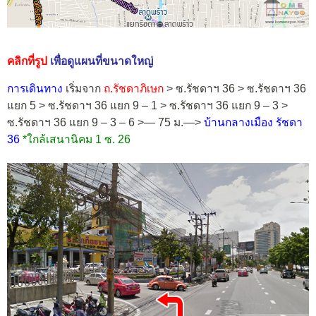
คลิกที่รูป
เพื่อดูแผนที่ขนาดใหญ่
การเดินทาง
เริ่มจาก
ถ.รัชดาภิเษก
> ซ.รัชดาฯ 36 > ซ.รัชดาฯ 36
แยก 5 > ซ.รัชดาฯ 36 แยก 9 – 1 > ซ.รัชดาฯ 36 แยก 9 – 3 >
ซ.รัชดาฯ 36 แยก 9 – 3 – 6 >— 75 ม.—>
บ้านกลางเมือง รัชดา
36
*ใกล้เสนานิคม 1 ซ. 26