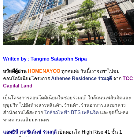
Written by : Tangmo Satapohn Sripa
สวัสดีผู้อ่าน
HOMENAYOO
ทุกคนค่ะ วันนี้เราจะพาไปชม
คอนโดมิเนียมโครงการ
Athenee Residence ร่วมฤดี
จาก
TCC
Capital Land
เป็นโครงการคอนโดมิเนียมในซอยร่วมฤดี ใกล้ถนนเพลินจิตและ
สุขุมวิท ไปยังห้างสรรพสินค้า, ร้านค้า, ร้านอาหารและอาคาร
สำนักงานได้สะดวก
ใกล้รถไฟฟ้า BTS เพลินจิต
และจุดขึ้น-ลง
ทางด่วนเฉลิมมหานคร
แอทธินี เรสซิเด้นซ์ ร่วมฤดี
เป็นคอนโด High Rise 41 ชั้น 1