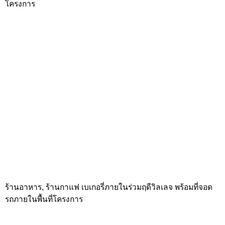
จากโครงการถ้าเดินตรงไปยังปากซอยซึ่งเชื่อมกับถนนเพลินจิต ก็
จะมีรถไฟฟ้าสายสีเขียว, ตลาดนัด@เพลินจิต, มหาทุนพลาซ่า
หรือจะข้ามไปฝั่งตรงข้ามซึ่งเป็นตลาดซอยนานาก็ได้ค่ะ