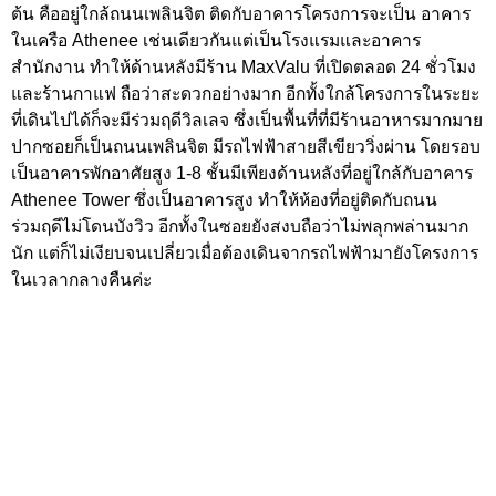
ต้น คืออยู่ใกล้ถนนเพลินจิต ติดกับอาคารโครงการจะเป็น อาคาร
ในเครือ Athenee เช่นเดียวกันแต่เป็นโรงแรมและอาคาร
สำนักงาน ทำให้ด้านหลังมีร้าน MaxValu ที่เปิดตลอด 24 ชั่วโมง
และร้านกาแฟ ถือว่าสะดวกอย่างมาก อีกทั้งใกล้โครงการในระยะ
ที่เดินไปได้ก็จะมีร่วมฤดีวิลเลจ ซึ่งเป็นพื้นที่ที่มีร้านอาหารมากมาย
ปากซอยก็เป็นถนนเพลินจิต มีรถไฟฟ้าสายสีเขียววิ่งผ่าน โดยรอบ
เป็นอาคารพักอาศัยสูง 1-8 ชั้นมีเพียงด้านหลังที่อยู่ใกล้กับอาคาร
Athenee Tower ซึ่งเป็นอาคารสูง ทำให้ห้องที่อยู่ติดกับถนน
ร่วมฤดีไม่โดนบังวิว อีกทั้งในซอยยังสงบถือว่าไม่พลุกพล่านมาก
นัก แต่ก็ไม่เงียบจนเปลี่ยวเมื่อต้องเดินจากรถไฟฟ้ามายังโครงการ
ในเวลากลางคืนค่ะ
ถนนหน้าโครงการคือถนนซอยร่วมฤดี เป็นถนนสองเลนมีการ
สัญจรพอสมควรเพราะเป็นซอยที่เชื่อมกับถนนเพลินจิตและถนน
วิทยุ ตรงข้ามเป็นบ้านพักอาศัยสูง 1-2 ชั้น