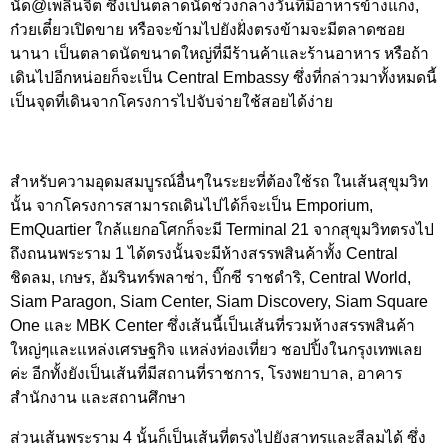
นัด@เพลินจิต ซึ่งเป็นตลาดนัดช่วงกลางวันที่มีอาหารข้างแกง,
ก๋วยเตี๋ยวเปิดขาย หรือจะข้ามไปยังฝั่งตรงข้ามจะมีตลาดซอย
นานา เป็นตลาดนัดขนาดใหญ่ที่มีร้านค้าและร้านอาหาร หรือถ้า
เดินไปอีกหน่อยก็จะเป็น Central Embassy ซึ่งที่กล่าวมาทั้งหมดนี้
เป็นจุดที่เดินจากโครงการไปจับจ่ายใช้สอยได้ง่าย
สำหรับความอุดมสมบูรณ์อื่นๆในระยะที่ต้องใช้รถ ในเส้นสุขุมวิท
นั้น จากโครงการสามารถเดินไปได้ก็จะเป็น Emporium,
EmQuartier ใกล้แยกอโศกก็จะมี Terminal 21 จากสุขุมวิทตรงไป
ถึงถนนพระราม 1 ได้ตรงนั้นจะมีห้างสรรพสินค้าทั้ง Central
ชิดลม, เกษร, อัมรินทร์พลาซ่า, บิ๊กซี ราชดำริ, Central World,
Siam Paragon, Siam Center, Siam Discovery, Siam Square
One และ MBK Center ซึ่งเส้นนี้เป็นเส้นที่รวมห้างสรรพสินค้า
ใหญ่ๆและแหล่งเศรษฐกิจ แหล่งท่องเที่ยว ชอปปิ้งในกรุงเทพเลย
ค่ะ อีกทั้งยังเป็นเส้นที่มีสถานที่ราชการ, โรงพยาบาล, อาคาร
สำนักงาน และสถานศึกษา
ส่วนเส้นพระราม 4 นั้นก็เป็นเส้นที่ตรงไปยังสาทรและสีลมได้ ซึ่ง