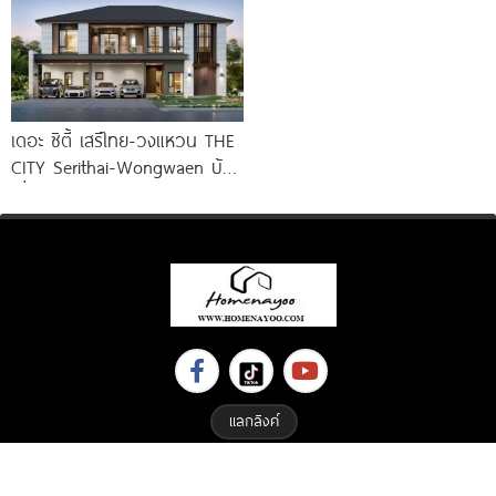
เดอะ ซิตี้ เสรีไทย-วงแหวน THE
CITY Serithai-Wongwaen บ้าน
เดี่ยวหรู ดีไซน์ใหม่ จาก AP
แลกลิงค์