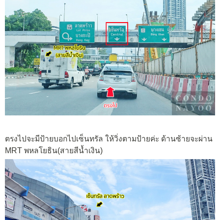
ตรงไปจะมีป้ายบอกไปเซ็นทรัล ให้วิ่งตามป้ายค่ะ ด้านซ้ายจะผ่าน
MRT พหลโยธิน(สายสีน้ำเงิน)