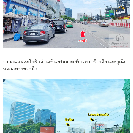
จากถนนพหลโยธินผ่านเซ็นทรัลลาดพร้าวทางซ้ายมือ และยูเนี่ย
นมอลทางขวามือ