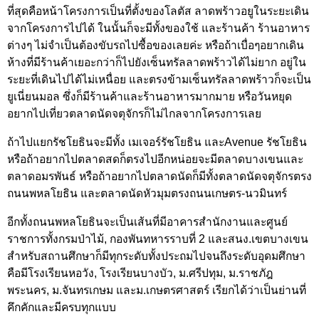
ที่สุดคือหน้าโครงการเป็นที่ตั้งของโลตัส ลาดพร้าวอยูในระยะเดิน
จากโครงการไปได้ ในนั้นก็จะมีทั้งของใช้ และร้านค้า ร้านอาหาร
ต่างๆ ไม่จำเป็นต้องขับรถไปซื้อของเลยค่ะ หรือถ้าเบื่อๆอยากเดิน
ห้างที่มีร้านค้าเยอะกว่าก็ไปยังเซ็นทรัลลาดพร้าวได้ไม่ยาก อยู่ใน
ระยะที่เดินไปได้ไม่เหนื่อย และตรงข้ามเซ็นทรัลลาดพร้าวก็จะเป็น
ยูเนี่ยนมอล ซึ่งก็มีร้านค้าและร้านอาหารมากมาย หรือวันหยุด
อยากไปเที่ยวตลาดนัดจตุจักรก็ไม่ไกลจากโครงการเลย
ถ้าไปแยกรัชโยธินจะมีทั้ง เมเจอร์รัชโยธิน และAvenue รัชโยธิน
หรือถ้าอยากไปตลาดสดก็ตรงไปอีกหน่อยจะมีตลาดบางเขนและ
ตลาดอมรพันธ์ หรือถ้าอยากไปตลาดนัดก็มีทั้งตลาดนัดจตุจักรตรง
ถนนพหลโยธิน และตลาดนัดหัวมุมตรงถนนเกษตร-นวมินทร์
อีกทั้งถนนพหลโยธินจะเป็นเส้นที่มีอาคารสำนักงานและศูนย์
ราชการทั้งกรมป่าไม้, กองพันทหารราบที่ 2 และสนง.เขตบางเขน
สำหรับสถานศึกษาก็มีทุกระดับทั้งประถมไปจนถึงระดับอุดมศึกษา
คือมีโรงเรียนหอวัง, โรงเรียนบางบัว, ม.ศรีปทุม, ม.ราชภัฎ
พระนคร, ม.จันทรเกษม และม.เกษตรศาสตร์ เรียกได้ว่าเป็นย่านที่
คึกคักและมีครบทุกแบบ