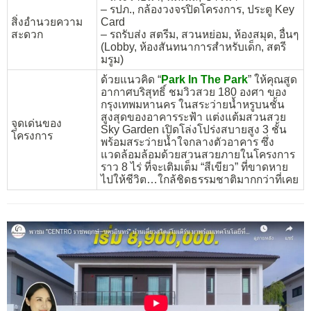
– รปภ., กล้องวงจรปิดโครงการ, ประตู Key
สิ่งอำนวยความ
Card
สะดวก
– รถรับส่ง สตรีม, สวนหย่อม, ห้องสมุด, อื่นๆ
(Lobby, ห้องสันทนาการสำหรับเด็ก, สตรี
มรูม)
ด้วยแนวคิด “
Park In The Park
” ให้คุณสูด
อากาศบริสุทธิ์ ชมวิวสวย 180 องศา ของ
กรุงเทพมหานคร ในสระว่ายน้ำหรูบนชั้น
สูงสุดของอาคารระฟ้า แต่งแต้มสวนสวย
จุดเด่นของ
Sky Garden เปิดโล่งโปร่งสบายสูง 3 ชั้น
โครงการ
พร้อมสระว่ายน้ำใจกลางตัวอาคาร ซึ่ง
แวดล้อมล้อมด้วยสวนสวยภายในโครงการ
ราว 8 ไร่ ที่จะเติมเต็ม “สีเขียว” ที่ขาดหาย
ไปให้ชีวิต…ใกล้ชิดธรรมชาติมากกว่าที่เคย