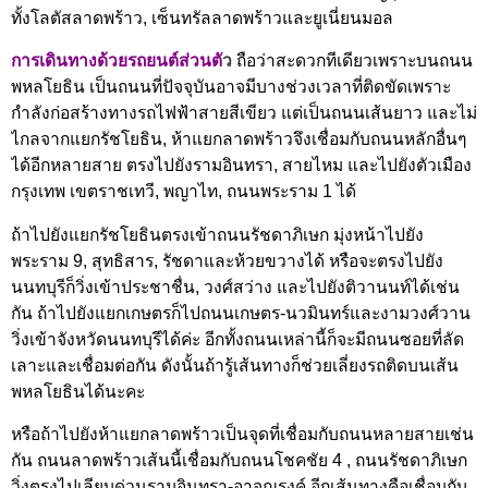
ทั้งโลตัสลาดพร้าว, เซ็นทรัลลาดพร้าวและยูเนี่ยนมอล
การเดินทางด้วยรถยนต์ส่วนตั
ว
ถือว่าสะดวกทีเดียวเพราะบนถนน
พหลโยธิน เป็นถนนที่ปัจจุบันอาจมีบางช่วงเวลาที่ติดขัดเพราะ
กำลังก่อสร้างทางรถไฟฟ้าสายสีเขียว แต่เป็นถนนเส้นยาว และไม่
ไกลจากแยกรัชโยธิน, ห้าแยกลาดพร้าวจึงเชื่อมกับถนนหลักอื่นๆ
ได้อีกหลายสาย ตรงไปยังรามอินทรา, สายไหม และไปยังตัวเมือง
กรุงเทพ เขตราชเทวี, พญาไท, ถนนพระราม 1 ได้
ถ้าไปยังแยกรัชโยธินตรงเข้าถนนรัชดาภิเษก มุ่งหน้าไปยัง
พระราม 9, สุทธิสาร, รัชดาและห้วยขวางได้ หรือจะตรงไปยัง
นนทบุรีก็วิ่งเข้าประชาชื่น, วงศ์สว่าง และไปยังติวานนท์ได้เช่น
กัน ถ้าไปยังแยกเกษตรก็ไปถนนเกษตร-นวมินทร์และงามวงศ์วาน
วิ่งเข้าจังหวัดนนทบุรีได้ค่ะ อีกทั้งถนนเหล่านี้ก็จะมีถนนซอยที่ลัด
เลาะและเชื่อมต่อกัน ดังนั้นถ้ารู้เส้นทางก็ช่วยเลี่ยงรถติดบนเส้น
พหลโยธินได้นะคะ
หรือถ้าไปยังห้าแยกลาดพร้าวเป็นจุดที่เชื่อมกับถนนหลายสายเช่น
กัน ถนนลาดพร้าวเส้นนี้เชื่อมกับถนนโชคชัย 4 , ถนนรัชดาภิเษก
วิ่งตรงไปเลียบด่วนรามอินทรา-อาจณรงค์ อีกเส้นทางคือเชื่อมกับ