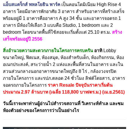
แอ็บสแตร็กส์ พหลโยธิน พาร์ค
เป็นคอนโดมิเนียม High Rise 4
อาคาร โดยมีอาคารพักอาศัย 3 อาคาร สำหรับอาคารที่สร้างเสร็จ
พร้อมอยู่มี 1 อาคารคืออาคาร A สูง 34 ชั้น และอาคารจอดรถ 1
อาคาร มีห้องให้เลือก 3 แบบคือ Studio, 1 bedroom และ 2
bedroom โดยขนาดพื้นที่ใช้สอยจะเริ่มตั้งแต่ 25.10 ตร.ม.
สร้าง
เสร็จพร้อมอยู่ปี 2556
สิ่งอำนวยความสะดวกภายในโครงการครบครัน
อาทิ
Lobby
ขนาดใหญ่, ฟิตเนส, ห้องสมุด, ห้องสำหรับเด็ก, ห้องกิจกรรม, ห้อง
อเนกประสงค์, สระว่ายน้ำ 2 แห่งและพื้นที่สวนในอาคาร และใน
สวนส่วนกลางนอกอาคารขนาดใหญ่ถึง 8 ไร่ , กล้องวงจรปิด
ภายในโครงการ และรปภ.ตลอด 24 ชั่วโมง ลิฟต์โดยสาร, อาคาร
จอดรถภายในโครงการ
ราคา Resale ปัจจุบันราคาเริ่มต้น
ประมาณ 2.97 ล้านบาท (เฉลี่ย 118,800 บาท/ตร.ม.) (เม.ย.2561)
วันนี้เราจะพาท่านผู้อ่านไปสำรวจสถานที่ วิเคราะห์ทำเล และชม
ห้องตัวอย่างของโครงการว่าเป็นอย่
างไร