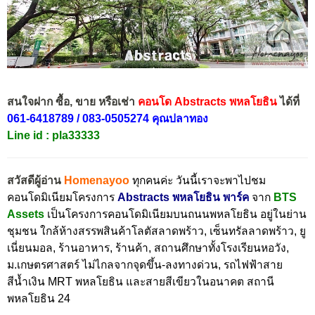
สนใจฝาก ซื้อ, ขาย หรือเช่า
คอนโด Abstracts พหลโยธิน
ได้ที่
061-6418789 / 083-0505274 คุณปลาทอง
Line id : pla33333
สวัสดีผู้อ่าน
Homenayoo
ทุกคนค่ะ วันนี้เราจะพาไปชม
คอนโดมิเนียมโครงการ
Abstracts พหลโยธิน พาร์ค
จาก
BTS
Assets
เป็นโครงการคอนโดมิเนียมบนถนนพหลโยธิน อยู่ในย่าน
ชุมชน ใกล้ห้างสรรพสินค้าโลตัสลาดพร้าว, เซ็นทรัลลาดพร้าว, ยู
เนี่ยนมอล, ร้านอาหาร, ร้านค้า, สถานศึกษาทั้งโรงเรียนหอวัง,
ม.เกษตรศาสตร์ ไม่ไกลจากจุดขึ้น-ลงทางด่วน, รถไฟฟ้าสาย
สีน้ำเงิน MRT พหลโยธิน และสายสีเขียวในอนาคต สถานี
พหลโยธิน 24