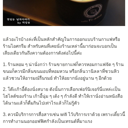
แล้วอะไรบ้างล่ะที่เป็นหลักสำคัญในการออกแบบร้านกาแฟหรือ
ร้านไอศกรีม สำหรับคนที่เคยนั่งร้านเหล่านี้มาก่อนจะบอกเป็น
เสียงเดียวกันถึงความต้องการดังต่อไปนี้ค่ะ
1. ร้านหอม ๆ น่านั่งกว่า ร้านขายกาแฟก็ควรหอมกาแฟจัด ๆ ร้าน
ขนมก็ควรมีกลิ่นขนมอบที่หอมหวน หรือกลิ่นวานิลลาที่ชวนหิว
แล้วชวนให้อารมณ์รื่นรมย์ ทำให้อยากนั่งอยู่นาน ๆ อีกด้วย
2. โต๊ะเก้าอี้ต้องนั่งสบาย ดังนั้นการเลือกเฟอร์นิเจอร์นี่แหล่ะเป็น
ไฮไลต์ของร้าน เก้าอี้นุ่ม ๆ เด้ง ๆ กำลังดี ทำให้เรานั่งอ่านหนังสือ
ได้นานแล้วก็ดื่มกินไปเท่าไรแล้วก็ไม่รู้ตัว
3. ควรมีบริการการสื่อสารเช่น wifi ไว้บริการเราด้วย เพราะเดี๋ยวนี้
การทำงานนอกออฟฟิศกำลังเป็นเทรนด์ที่มาแรง