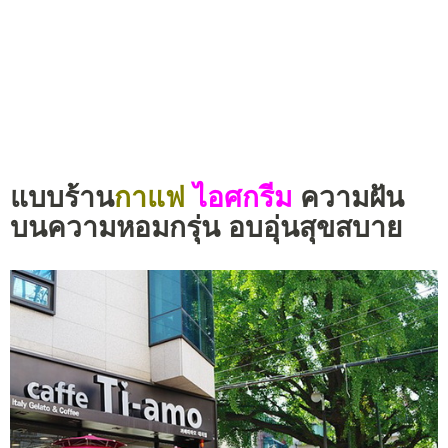
แบบร้าน
กาแฟ
ไอศกรีม
ความฝัน
บนความหอมกรุ่น อบอุ่นสุขสบาย