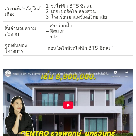
1. รถไฟฟ้า BTS ชิดลม
สถานที่สำคัญใกล้
2. เดอะปอร์ติโก หลังสวน
เคียง
3. โรงเรียนมาแตร์เดอีวิทยาลัย
– สระว่ายน้ำ
สิ่งอำนวยความ
– ฟิตเนส
สะดวก
– รปภ.
จุดเด่นของ
“คอนโดใกล้รถไฟฟ้า BTS ชิดลม”
โครงการ