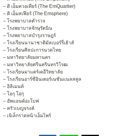
– ดิ เอ็มควอเทียร์ (The EmQuartier)
– ดิ เอ็มสเฟียร์ (The Emsphere)
– โรงพยาบาลตำรวจ
– โรงพยาบาลจักษุรัตนิน
– โรงพยาบาลบำรุงราษฎร์
– โรงเรียนนานาชาติมัลเบอร์รี่เฮ้าส์
– โรงเรียนศิลปะการนวดไทย
– มหาวิทยาลัยมหานคร
– มหาวิทยาลัยศรีนครินทรวิโรฒ
– โรงเรียนมาแตร์เดอีวิทยาลัย
– โรงเรียนอาร์ซีอินเตอร์เนชั่นแนลสคูล
– อิลิเมนท์
– โอกุ โอกุ
– อัพแอนด์อะโบฟ
– ครัวเบญจรงค์
– เจ้เล็กราดหน้าเอ็มไพร์