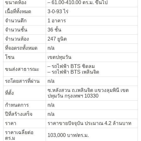
ขนาดห้อง
– 61.00-410.00 ตร.ม. ขึ้นไป
เนื้อที่ทั้งหมด
3-0-93 ไร่
จำนวนตึก
1 อาคาร
จำนวนชั้น
36 ชั้น
จำนวนห้อง
247 ยูนิต
ที่จอดรถทั้งหมด
n/a
โซน
เขตปทุมวัน
– รถไฟฟ้า BTS ชิดลม
ขนส่งสาธารณะ
– รถไฟฟ้า BTS เพลินจิต
รถโดยสารที่ผ่าน
n/a
ซ.หลังสวน ถ.เพลินจิต แขวงลุมพินี เขต
ที่ตั้ง
ปทุมวัน กรุงเทพฯ 10330
กำหนดการ
n/a
ปีที่สร้างเสร็จ
n/a
ราคา
ราคาขายปัจจุบัน ประมาณ 4.2 ล้านบาท
ราคาเฉลี่ยต่อ
103,000 บาท/ตร.ม.
ตร.ม