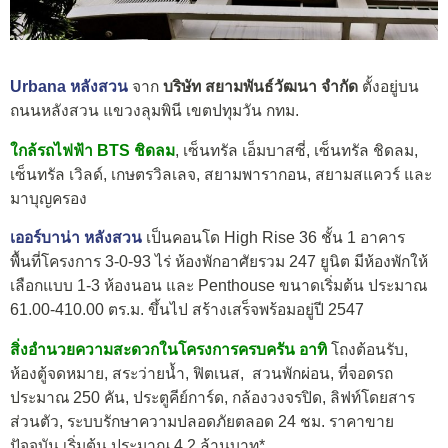
Urbana หลังสวน
จาก
บริษัท สยามพันธ์วัฒนา จำกัด
ตั้งอยู่บน
ถนนหลังสวน แขวงลุมพินี เขตปทุมวัน กทม.
ใกล้รถไฟฟ้า BTS ชิดลม
, เซ็นทรัล เอ็มบาสซี่, เซ็นทรัล ชิดลม,
เซ็นทรัล เวิลด์, เกษตรวิลเลจ, สยามพารากอน, สยามสแควร์ และ
มาบุญครอง
เออร์บาน่า หลังสวน
เป็นคอนโด High Rise 36 ชั้น 1 อาคาร
พื้นที่โครงการ 3-0-93 ไร่ ห้องพักอาศัยรวม 247 ยูนิต มีห้องพักให้
เลือกแบบ 1-3 ห้องนอน และ Penthouse ขนาดเริ่มต้น ประมาณ
61.00-410.00 ตร.ม. ขึ้นไป สร้างเสร็จพร้อมอยู่ปี 2547
สิ่งอำนวยความสะดวกในโครงการครบครัน อาทิ
โถงต้อนรับ,
ห้องตู้จดหมาย, สระว่ายน้ำ, ฟิตเนส, สวนพักผ่อน, ที่จอดรถ
ประมาณ 250 คัน, ประตูคีย์การ์ด, กล้องวงจรปิด, ลิฟท์โดยสาร
ส่วนตัว, ระบบรักษาความปลอดภัยตลอด 24 ชม. ราคาขาย
ปัจจุบัน เริ่มต้น ประมาณ 4.2 ล้านบาท*