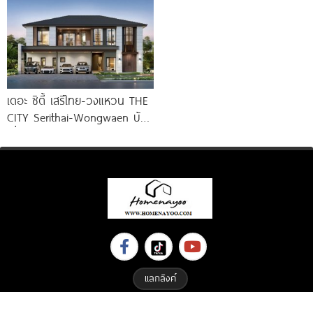
เดอะ ซิตี้ เสรีไทย-วงแหวน THE
CITY Serithai-Wongwaen บ้าน
เดี่ยวหรู ดีไซน์ใหม่ จาก AP
แลกลิงค์