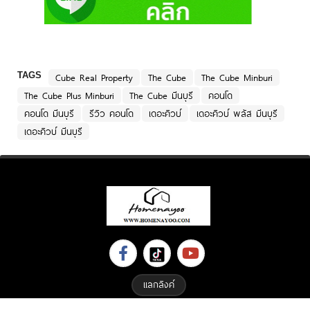
TAGS
Cube Real Property
The Cube
The Cube Minburi
The Cube Plus Minburi
The Cube มีนบุรี
คอนโด
คอนโด มีนบุรี
รีวิว คอนโด
เดอะคิวบ์
เดอะคิวบ์ พลัส มีนบุรี
เดอะคิวบ์ มีนบุรี
แลกลิงค์