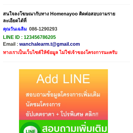
สนใจลงโฆษณากับทาง Homenayoo ติดต่อสอบถามราย
ละเอียดได้ที่
คุณวันเฉลิม
086-1290293
LINE ID :
123456786205
Email :
wanchalearm.t@gmail.com
ทางเราเป็นเว็บไซต์ให้ข้อมูล ไม่ใช่เจ้าของโครงการนะครับ