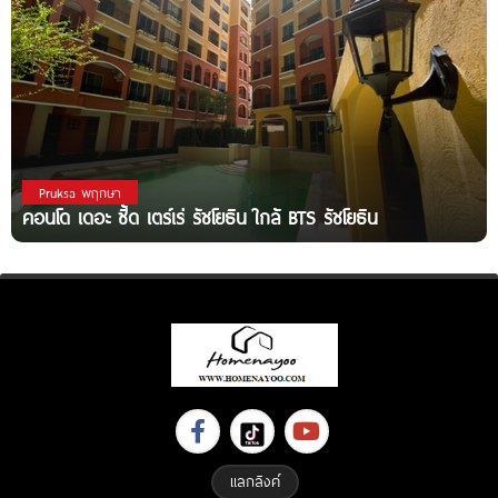
Pruksa พฤกษา
คอนโด เดอะ ซี้ด เตร์เร่ รัชโยธิน ใกล้ BTS รัชโยธิน
แลกลิงค์