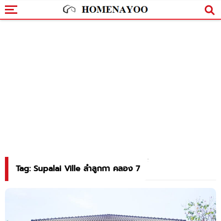
Tag: Supalai Ville ลำลูกกา คลอง 7