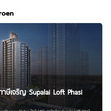
aroen
าษีเจริญ Supalai Loft Phasi