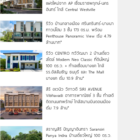
แฝดใหม่จาก AP เชื่อมราชพฤกษ์-นคร
อินทร์ ใกล้ Central Westville
รีวิว บ้านกลางเมือง ศรีนครินทร์-บางนา
ทาวน์โฮม 3 ชั้น 173 ตร.ม. พร้อม
Penthouse Panoramic View เริ่ม 4.79
ล้านบาท*
รีวิว CENTRO ทวีวัฒนา 2 บ้านเดี่ยว
สไตล์ Modern Neo Classic ที่ดินใหญ่
100 ตร.ว. + ทำเลเชื่อมบางแค ใกล้
รร.อัสสัมชัญ ธนบุรี และ The Mall
บางแค เริ่ม 10.9 ล้าน*
สิริ อเวนิว วิภาวดี SIRI AVENUE
Vibhavadi อาคารพาณิชย์ 3 ชั้น ทำเลดี
ติดถนนเทพรักษ์ ใกล้สนามบินดอนเมือง
เริ่ม 7.9 ล้าน*
สราญสิริ ปัญญาอินทรา Saransiri
Panya Indra บ้านเดี่ยวใหญ่ 100 ตร.ว.