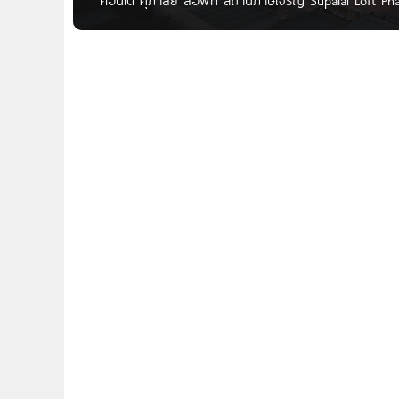
คอนโด ศุภาลัย ลอฟท์ สถานีภาษีเจริญ Supalai Loft Pha
ภาษีเจริญ คอนโดใหม่จาก บมจ.ศุภาลัย ทำเลดี ติดถนนใหญ
หลายสาย โดยจากถนนเพชรเกษม สามารถเชื่อมต่อถนน
สาย 1