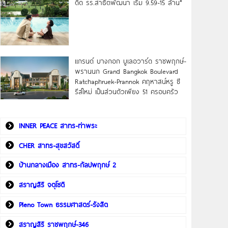
ดิด รร.สาธิตพัฒนา เริ่ม 9.59-15 ล้าน*
แกรนด์ บางกอก บูเลอวาร์ด ราชพฤกษ์-
พรานนก Grand Bangkok Boulevard
Ratchaphruek-Prannok คฤหาสน์หรู ซี
รีส์ใหม่ เป็นส่วนตัวเพียง 51 ครอบครัว
INNER PEACE สาทร-ท่าพระ
CHER สาทร-สุขสวัสดิ์
บ้านกลางเมือง สาทร-กัลปพฤกษ์ 2
สราญสิริ จตุโชติ
Pleno Town ธรรมศาสตร์-รังสิต
สราญสิริ ราชพฤกษ์-346