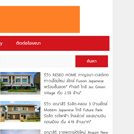
ry
ติดต่อโฆษณา
ค้นหา
รีวิว RESEO HOME กาญจนา-เวสต์เกต
ทาวน์โฮมใหม่ สไตล์ Fusion Japanese
พร้อมชั้นลอย* ทำเลดี ใกล้ Jas Green
Village เริ่ม 2.59 ล้าน*
รีวิว อณาสิริ รังสิต-คลอง 3 บ้านสไตล์
Modern Japanese ใกล้ Future Park
รังสิต รถไฟฟ้า โทลล์เวย์ และสนามบิน
ดอนเมือง เริ่ม 4.19 ล้านบาท*
อณาสิริ ราชพฤกษ์ตัดใหม่ Anasiri New