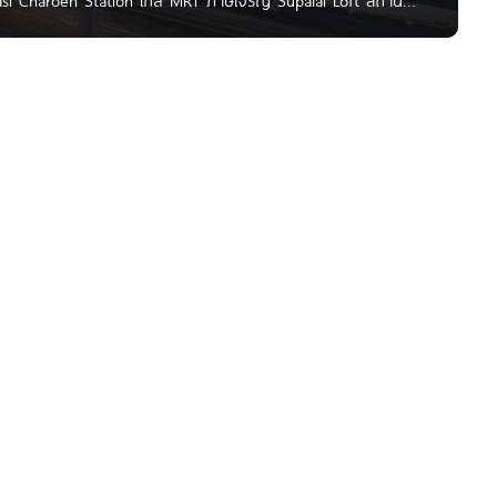
si Charoen Station ใกล้ MRT ภาษีเจริญ Supalai Loft สถานี
่ (ถนนเพชรเกษม) เยื้องห้าง Seacon บางแค เชื่อมต่อกับถนน
ราชพฤกษ์, ถนนกาญจนาภิเษก, ถนนกัลปพฤกษ์, ถนนพุทธมณฑล