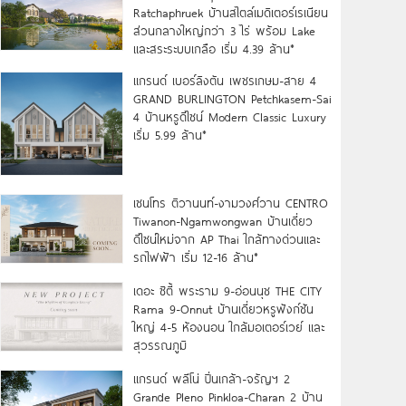
Ratchaphruek บ้านสไตล์เมดิเตอร์เรเนียน
ส่วนกลางใหญ่กว่า 3 ไร่ พร้อม Lake
และสระระบบเกลือ เริ่ม 4.39 ล้าน*
แกรนด์ เบอร์ลิงตัน เพชรเกษม-สาย 4
GRAND BURLINGTON Petchkasem-Sai
4 บ้านหรูดีไซน์ Modern Classic Luxury
เริ่ม 5.99 ล้าน*
เซนโทร ติวานนท์-งามวงศ์วาน CENTRO
Tiwanon-Ngamwongwan บ้านเดี่ยว
ดีไซน์ใหม่จาก AP Thai ใกล้ทางด่วนและ
รถไฟฟ้า เริ่ม 12-16 ล้าน*
เดอะ ซิตี้ พระราม 9-อ่อนนุช THE CITY
Rama 9-Onnut บ้านเดี่ยวหรูฟังก์ชัน
ใหญ่ 4-5 ห้องนอน ใกล้มอเตอร์เวย์ และ
สุวรรณภูมิ
แกรนด์ พลีโน่ ปิ่นเกล้า-จรัญฯ 2
Grande Pleno Pinkloa-Charan 2 บ้าน