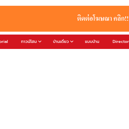
rial
ทาวน์โฮม
บ้านเดี่ยว
แบบบ้าน
Directo