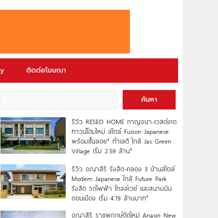
ry
ติดต่อโฆษณา
ค้นหา
รีวิว RESEO HOME กาญจนา-เวสต์เกต
ทาวน์โฮมใหม่ สไตล์ Fusion Japanese
พร้อมชั้นลอย* ทำเลดี ใกล้ Jas Green
Village เริ่ม 2.59 ล้าน*
รีวิว อณาสิริ รังสิต-คลอง 3 บ้านสไตล์
Modern Japanese ใกล้ Future Park
รังสิต รถไฟฟ้า โทลล์เวย์ และสนามบิน
ดอนเมือง เริ่ม 4.19 ล้านบาท*
อณาสิริ ราชพฤกษ์ตัดใหม่ Anasiri New