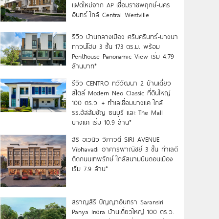
แฝดใหม่จาก AP เชื่อมราชพฤกษ์-นคร
อินทร์ ใกล้ Central Westville
รีวิว บ้านกลางเมือง ศรีนครินทร์-บางนา
ทาวน์โฮม 3 ชั้น 173 ตร.ม. พร้อม
Penthouse Panoramic View เริ่ม 4.79
ล้านบาท*
รีวิว CENTRO ทวีวัฒนา 2 บ้านเดี่ยว
สไตล์ Modern Neo Classic ที่ดินใหญ่
100 ตร.ว. + ทำเลเชื่อมบางแค ใกล้
รร.อัสสัมชัญ ธนบุรี และ The Mall
บางแค เริ่ม 10.9 ล้าน*
สิริ อเวนิว วิภาวดี SIRI AVENUE
Vibhavadi อาคารพาณิชย์ 3 ชั้น ทำเลดี
ติดถนนเทพรักษ์ ใกล้สนามบินดอนเมือง
เริ่ม 7.9 ล้าน*
สราญสิริ ปัญญาอินทรา Saransiri
Panya Indra บ้านเดี่ยวใหญ่ 100 ตร.ว.