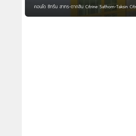
คอนโด ซิทรีน สาทร-ตากสิน Citrine Sathorn-Taksin Cit
กรุงธนบุรี แขวงคลองต้นไทร เขตคลองสาน กทม. ติดรถไฟ
เดอะมอลล์ ท่าพระ, รพ.ตากสิน และ สะพานตากสิน ซิทรี