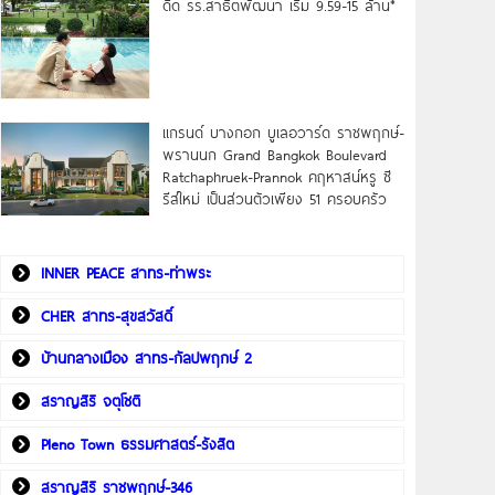
ดิด รร.สาธิตพัฒนา เริ่ม 9.59-15 ล้าน*
แกรนด์ บางกอก บูเลอวาร์ด ราชพฤกษ์-
พรานนก Grand Bangkok Boulevard
Ratchaphruek-Prannok คฤหาสน์หรู ซี
รีส์ใหม่ เป็นส่วนตัวเพียง 51 ครอบครัว
INNER PEACE สาทร-ท่าพระ
CHER สาทร-สุขสวัสดิ์
บ้านกลางเมือง สาทร-กัลปพฤกษ์ 2
สราญสิริ จตุโชติ
Pleno Town ธรรมศาสตร์-รังสิต
สราญสิริ ราชพฤกษ์-346