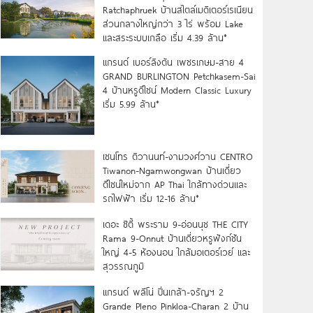
Ratchaphruek บ้านสไตล์เมดิเตอร์เรเนียน
ส่วนกลางใหญ่กว่า 3 ไร่ พร้อม Lake
และสระระบบเกลือ เริ่ม 4.39 ล้าน*
แกรนด์ เบอร์ลิงตัน เพชรเกษม-สาย 4
GRAND BURLINGTON Petchkasem-Sai
4 บ้านหรูดีไซน์ Modern Classic Luxury
เริ่ม 5.99 ล้าน*
เซนโทร ติวานนท์-งามวงศ์วาน CENTRO
Tiwanon-Ngamwongwan บ้านเดี่ยว
ดีไซน์ใหม่จาก AP Thai ใกล้ทางด่วนและ
รถไฟฟ้า เริ่ม 12-16 ล้าน*
เดอะ ซิตี้ พระราม 9-อ่อนนุช THE CITY
Rama 9-Onnut บ้านเดี่ยวหรูฟังก์ชัน
ใหญ่ 4-5 ห้องนอน ใกล้มอเตอร์เวย์ และ
สุวรรณภูมิ
แกรนด์ พลีโน่ ปิ่นเกล้า-จรัญฯ 2
Grande Pleno Pinkloa-Charan 2 บ้าน