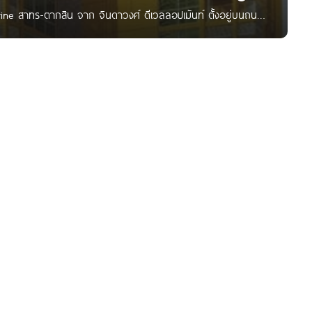
rine สาทร-ตากสิน จาก จินดาวงศ์ ดีเวลลอปเม้นท์ ตั้งอยู่บนถนน
ฟ้า BTS วงเวียนใหญ่ 200 เมตร ใกล้คลองสาน, วงเวียนใหญ่,
น สาทร-ตากสิน เป็นคอนโด Low