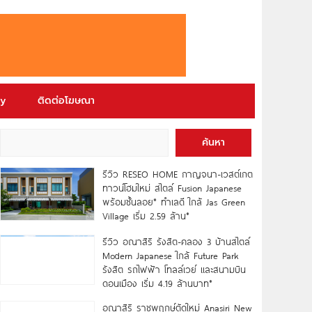
ry
ติดต่อโฆษณา
ค้นหา
รีวิว RESEO HOME กาญจนา-เวสต์เกต
ทาวน์โฮมใหม่ สไตล์ Fusion Japanese
พร้อมชั้นลอย* ทำเลดี ใกล้ Jas Green
Village เริ่ม 2.59 ล้าน*
รีวิว อณาสิริ รังสิต-คลอง 3 บ้านสไตล์
Modern Japanese ใกล้ Future Park
รังสิต รถไฟฟ้า โทลล์เวย์ และสนามบิน
ดอนเมือง เริ่ม 4.19 ล้านบาท*
อณาสิริ ราชพฤกษ์ตัดใหม่ Anasiri New