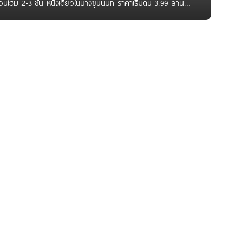
ฮม 2-3 ชั้น หนึ่งเดียวในบางขุนนนท์ ราคาเริ่มต้น 3.99 ล้าน
 วันนี้ทีม HOMENAYOO จะพาไปชมโครงการทาวน์โฮมใหม่ ในย่าน
ท พีซแอนด์ลีฟวิ่ง จำกัด (มหาชน) ที่ตั้งอยู่ในซอยบางขุนนนท์