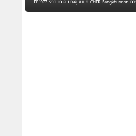
EP.1977 รีวิว เฌอ บางขุนนนท์ CHER Bangkhunnon ทาวน์โ
บาท* Written by Gift Pannida สวัสดีผู้อ่านทุกคนค่ะ
บางขุนนนท์กันค่ะ กับโครงการ CHER บางขุนนนท์ จาก บริษั
29 เดินทางสะดวกทุกเส้นทาง