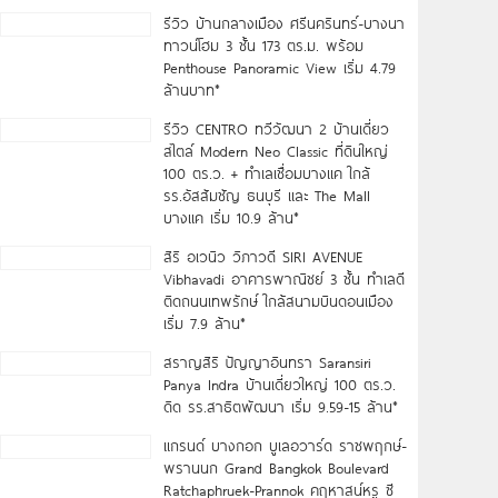
รีวิว บ้านกลางเมือง ศรีนครินทร์-บางนา
ทาวน์โฮม 3 ชั้น 173 ตร.ม. พร้อม
Penthouse Panoramic View เริ่ม 4.79
ล้านบาท*
รีวิว CENTRO ทวีวัฒนา 2 บ้านเดี่ยว
สไตล์ Modern Neo Classic ที่ดินใหญ่
100 ตร.ว. + ทำเลเชื่อมบางแค ใกล้
รร.อัสสัมชัญ ธนบุรี และ The Mall
บางแค เริ่ม 10.9 ล้าน*
สิริ อเวนิว วิภาวดี SIRI AVENUE
Vibhavadi อาคารพาณิชย์ 3 ชั้น ทำเลดี
ติดถนนเทพรักษ์ ใกล้สนามบินดอนเมือง
เริ่ม 7.9 ล้าน*
สราญสิริ ปัญญาอินทรา Saransiri
Panya Indra บ้านเดี่ยวใหญ่ 100 ตร.ว.
ดิด รร.สาธิตพัฒนา เริ่ม 9.59-15 ล้าน*
แกรนด์ บางกอก บูเลอวาร์ด ราชพฤกษ์-
พรานนก Grand Bangkok Boulevard
Ratchaphruek-Prannok คฤหาสน์หรู ซี