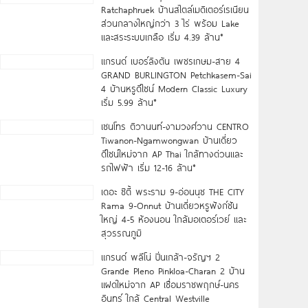
Ratchaphruek บ้านสไตล์เมดิเตอร์เรเนียน
ส่วนกลางใหญ่กว่า 3 ไร่ พร้อม Lake
และสระระบบเกลือ เริ่ม 4.39 ล้าน*
แกรนด์ เบอร์ลิงตัน เพชรเกษม-สาย 4
GRAND BURLINGTON Petchkasem-Sai
4 บ้านหรูดีไซน์ Modern Classic Luxury
เริ่ม 5.99 ล้าน*
เซนโทร ติวานนท์-งามวงศ์วาน CENTRO
Tiwanon-Ngamwongwan บ้านเดี่ยว
ดีไซน์ใหม่จาก AP Thai ใกล้ทางด่วนและ
รถไฟฟ้า เริ่ม 12-16 ล้าน*
เดอะ ซิตี้ พระราม 9-อ่อนนุช THE CITY
Rama 9-Onnut บ้านเดี่ยวหรูฟังก์ชัน
ใหญ่ 4-5 ห้องนอน ใกล้มอเตอร์เวย์ และ
สุวรรณภูมิ
แกรนด์ พลีโน่ ปิ่นเกล้า-จรัญฯ 2
Grande Pleno Pinkloa-Charan 2 บ้าน
แฝดใหม่จาก AP เชื่อมราชพฤกษ์-นคร
อินทร์ ใกล้ Central Westville