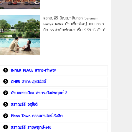
สราญสิริ ปัญญาอินทรา Saransiri
Panya Indra บ้านเดี่ยวใหญ่ 100 ตร.ว.
ดิด รร.สาธิตพัฒนา เริ่ม 9.59-15 ล้าน*
INNER PEACE สาทร-ท่าพระ
CHER สาทร-สุขสวัสดิ์
บ้านกลางเมือง สาทร-กัลปพฤกษ์ 2
สราญสิริ จตุโชติ
Pleno Town ธรรมศาสตร์-รังสิต
สราญสิริ ราชพฤกษ์-346