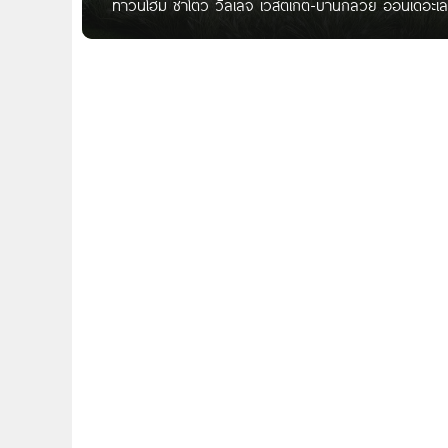
ทาวน์โฮม ชาโตว์ วิลเลจ เวสต์เกต-บ้านกล้วย ออนเดอะ
Central Westgate เตรียมพบ Chateau Village เวสต์เกต
เจ้าพระยามหานคร จำกัด (มหาชน) โครงการตั้งอยู่ ถ.บ้