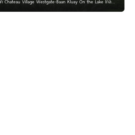
เลค Chateau Village Westgate-Baan Kluay On the Lake ใกล้
-บ้านกล้วย ออนเดอะเลค ทาวน์โฮมโครงการใหม่ จาก บริษัท
านกล้วย-ไทรน้อย ต.พิมลราช อ.บางบัวทอง