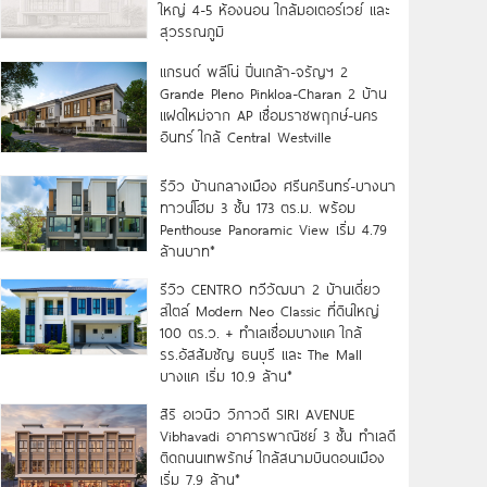
ใหญ่ 4-5 ห้องนอน ใกล้มอเตอร์เวย์ และ
สุวรรณภูมิ
แกรนด์ พลีโน่ ปิ่นเกล้า-จรัญฯ 2
Grande Pleno Pinkloa-Charan 2 บ้าน
แฝดใหม่จาก AP เชื่อมราชพฤกษ์-นคร
อินทร์ ใกล้ Central Westville
รีวิว บ้านกลางเมือง ศรีนครินทร์-บางนา
ทาวน์โฮม 3 ชั้น 173 ตร.ม. พร้อม
Penthouse Panoramic View เริ่ม 4.79
ล้านบาท*
รีวิว CENTRO ทวีวัฒนา 2 บ้านเดี่ยว
สไตล์ Modern Neo Classic ที่ดินใหญ่
100 ตร.ว. + ทำเลเชื่อมบางแค ใกล้
รร.อัสสัมชัญ ธนบุรี และ The Mall
บางแค เริ่ม 10.9 ล้าน*
สิริ อเวนิว วิภาวดี SIRI AVENUE
Vibhavadi อาคารพาณิชย์ 3 ชั้น ทำเลดี
ติดถนนเทพรักษ์ ใกล้สนามบินดอนเมือง
เริ่ม 7.9 ล้าน*