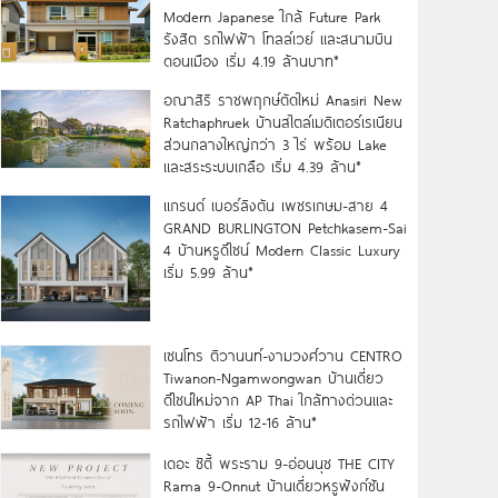
Modern Japanese ใกล้ Future Park
รังสิต รถไฟฟ้า โทลล์เวย์ และสนามบิน
ดอนเมือง เริ่ม 4.19 ล้านบาท*
อณาสิริ ราชพฤกษ์ตัดใหม่ Anasiri New
Ratchaphruek บ้านสไตล์เมดิเตอร์เรเนียน
ส่วนกลางใหญ่กว่า 3 ไร่ พร้อม Lake
และสระระบบเกลือ เริ่ม 4.39 ล้าน*
แกรนด์ เบอร์ลิงตัน เพชรเกษม-สาย 4
GRAND BURLINGTON Petchkasem-Sai
4 บ้านหรูดีไซน์ Modern Classic Luxury
เริ่ม 5.99 ล้าน*
เซนโทร ติวานนท์-งามวงศ์วาน CENTRO
Tiwanon-Ngamwongwan บ้านเดี่ยว
ดีไซน์ใหม่จาก AP Thai ใกล้ทางด่วนและ
รถไฟฟ้า เริ่ม 12-16 ล้าน*
เดอะ ซิตี้ พระราม 9-อ่อนนุช THE CITY
Rama 9-Onnut บ้านเดี่ยวหรูฟังก์ชัน