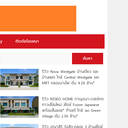
ry
ติดต่อโฆษณา
ค้นหา
รีวิว Nova Westgate บ้านเดี่ยว และ
บ้านแฝด ใกล้ Central Westgate และ
MRT คลองบางไผ่ เริ่ม 4.29 ล้าน*
รีวิว RESEO HOME กาญจนา-เวสต์เกต
ทาวน์โฮมใหม่ สไตล์ Fusion Japanese
พร้อมชั้นลอย* ทำเลดี ใกล้ Jas Green
Village เริ่ม 2.59 ล้าน*
รีวิว อณาสิริ รังสิต-คลอง 3 บ้านสไตล์