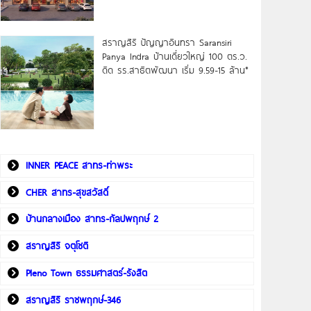
สราญสิริ ปัญญาอินทรา Saransiri
Panya Indra บ้านเดี่ยวใหญ่ 100 ตร.ว.
ดิด รร.สาธิตพัฒนา เริ่ม 9.59-15 ล้าน*
INNER PEACE สาทร-ท่าพระ
CHER สาทร-สุขสวัสดิ์
บ้านกลางเมือง สาทร-กัลปพฤกษ์ 2
สราญสิริ จตุโชติ
Pleno Town ธรรมศาสตร์-รังสิต
สราญสิริ ราชพฤกษ์-346