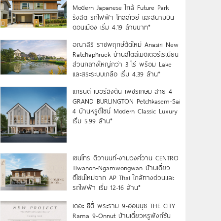
Modern Japanese ใกล้ Future Park
รังสิต รถไฟฟ้า โทลล์เวย์ และสนามบิน
ดอนเมือง เริ่ม 4.19 ล้านบาท*
อณาสิริ ราชพฤกษ์ตัดใหม่ Anasiri New
Ratchaphruek บ้านสไตล์เมดิเตอร์เรเนียน
ส่วนกลางใหญ่กว่า 3 ไร่ พร้อม Lake
และสระระบบเกลือ เริ่ม 4.39 ล้าน*
แกรนด์ เบอร์ลิงตัน เพชรเกษม-สาย 4
GRAND BURLINGTON Petchkasem-Sai
4 บ้านหรูดีไซน์ Modern Classic Luxury
เริ่ม 5.99 ล้าน*
เซนโทร ติวานนท์-งามวงศ์วาน CENTRO
Tiwanon-Ngamwongwan บ้านเดี่ยว
ดีไซน์ใหม่จาก AP Thai ใกล้ทางด่วนและ
รถไฟฟ้า เริ่ม 12-16 ล้าน*
เดอะ ซิตี้ พระราม 9-อ่อนนุช THE CITY
Rama 9-Onnut บ้านเดี่ยวหรูฟังก์ชัน