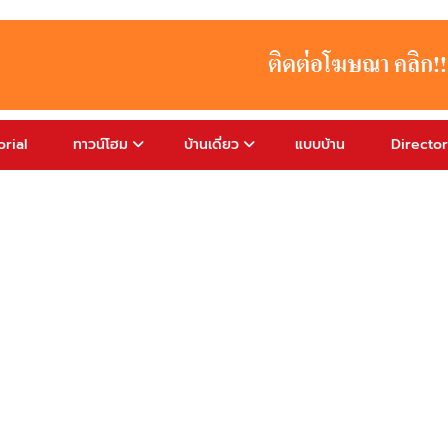
rial
ทาวน์โฮม
บ้านเดี่ยว
แบบบ้าน
Directo