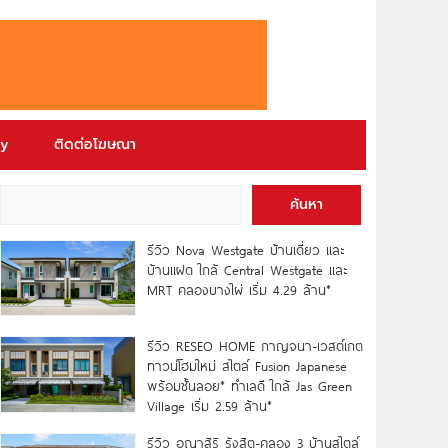
ry
ติดต่อโฆษณา
ค้นหา
รีวิว Nova Westgate บ้านเดี่ยว และ
บ้านแฝด ใกล้ Central Westgate และ
MRT คลองบางไผ่ เริ่ม 4.29 ล้าน*
รีวิว RESEO HOME กาญจนา-เวสต์เกต
ทาวน์โฮมใหม่ สไตล์ Fusion Japanese
พร้อมชั้นลอย* ทำเลดี ใกล้ Jas Green
Village เริ่ม 2.59 ล้าน*
รีวิว อณาสิริ รังสิต-คลอง 3 บ้านสไตล์