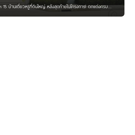
 บ้านเดี่ยวหรูที่ดินใหญ่ หลังสุดท้ายในโครงการ! ตกแต่งครบ
สุวรรณภูมิ พิเศษ 17.9 ล้านบาท* Written by : Nan Kanyaratthp
ชมโครงการ “CHAIYAPRUEK Bangna km 15”