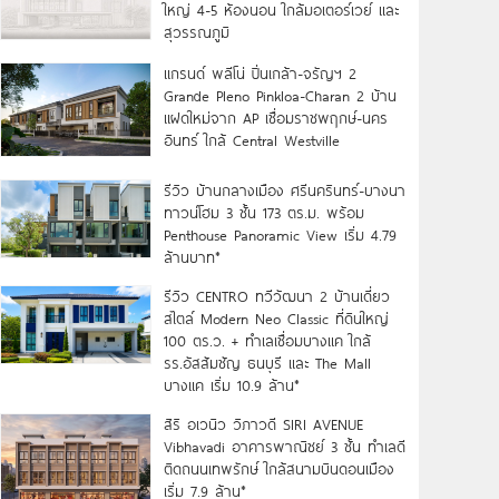
ใหญ่ 4-5 ห้องนอน ใกล้มอเตอร์เวย์ และ
สุวรรณภูมิ
แกรนด์ พลีโน่ ปิ่นเกล้า-จรัญฯ 2
Grande Pleno Pinkloa-Charan 2 บ้าน
แฝดใหม่จาก AP เชื่อมราชพฤกษ์-นคร
อินทร์ ใกล้ Central Westville
รีวิว บ้านกลางเมือง ศรีนครินทร์-บางนา
ทาวน์โฮม 3 ชั้น 173 ตร.ม. พร้อม
Penthouse Panoramic View เริ่ม 4.79
ล้านบาท*
รีวิว CENTRO ทวีวัฒนา 2 บ้านเดี่ยว
สไตล์ Modern Neo Classic ที่ดินใหญ่
100 ตร.ว. + ทำเลเชื่อมบางแค ใกล้
รร.อัสสัมชัญ ธนบุรี และ The Mall
บางแค เริ่ม 10.9 ล้าน*
สิริ อเวนิว วิภาวดี SIRI AVENUE
Vibhavadi อาคารพาณิชย์ 3 ชั้น ทำเลดี
ติดถนนเทพรักษ์ ใกล้สนามบินดอนเมือง
เริ่ม 7.9 ล้าน*