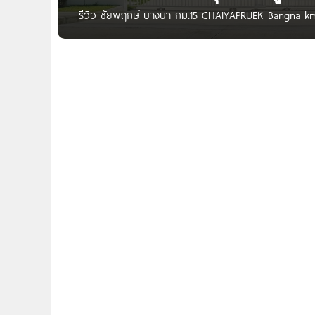
รีวิว ชัยพฤกษ์ บางนา กม.15 CHAIYAPRUEK Bangna km 15
พร้อมเฟอร์ฯ ทั้งหลัง ใกล้ทางด่วนบูรพาวิถี และสนามบิน
สวัสดีเพื่อน ๆ Homenayoo ทุกคนค่ะ วันนี้เราจะพาไป