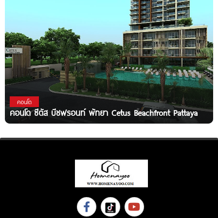
คอนโด
คอนโด ซีตัส บีชฟรอนท์ พัทยา Cetus Beachfront Pattaya