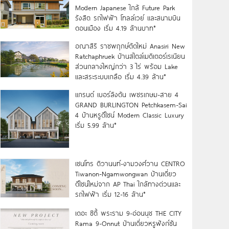
Modern Japanese ใกล้ Future Park
รังสิต รถไฟฟ้า โทลล์เวย์ และสนามบิน
ดอนเมือง เริ่ม 4.19 ล้านบาท*
อณาสิริ ราชพฤกษ์ตัดใหม่ Anasiri New
Ratchaphruek บ้านสไตล์เมดิเตอร์เรเนียน
ส่วนกลางใหญ่กว่า 3 ไร่ พร้อม Lake
และสระระบบเกลือ เริ่ม 4.39 ล้าน*
แกรนด์ เบอร์ลิงตัน เพชรเกษม-สาย 4
GRAND BURLINGTON Petchkasem-Sai
4 บ้านหรูดีไซน์ Modern Classic Luxury
เริ่ม 5.99 ล้าน*
เซนโทร ติวานนท์-งามวงศ์วาน CENTRO
Tiwanon-Ngamwongwan บ้านเดี่ยว
ดีไซน์ใหม่จาก AP Thai ใกล้ทางด่วนและ
รถไฟฟ้า เริ่ม 12-16 ล้าน*
เดอะ ซิตี้ พระราม 9-อ่อนนุช THE CITY
Rama 9-Onnut บ้านเดี่ยวหรูฟังก์ชัน