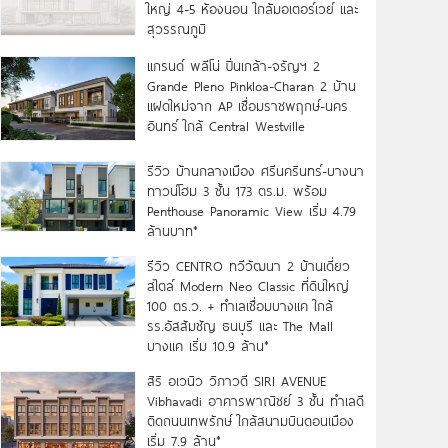
ใหญ่ 4-5 ห้องนอน ใกล้มอเตอร์เวย์ และ
สุวรรณภูมิ
แกรนด์ พลีโน่ ปิ่นเกล้า-จรัญฯ 2
Grande Pleno Pinkloa-Charan 2 บ้าน
แฝดใหม่จาก AP เชื่อมราชพฤกษ์-นคร
อินทร์ ใกล้ Central Westville
รีวิว บ้านกลางเมือง ศรีนครินทร์-บางนา
ทาวน์โฮม 3 ชั้น 173 ตร.ม. พร้อม
Penthouse Panoramic View เริ่ม 4.79
ล้านบาท*
รีวิว CENTRO ทวีวัฒนา 2 บ้านเดี่ยว
สไตล์ Modern Neo Classic ที่ดินใหญ่
100 ตร.ว. + ทำเลเชื่อมบางแค ใกล้
รร.อัสสัมชัญ ธนบุรี และ The Mall
บางแค เริ่ม 10.9 ล้าน*
สิริ อเวนิว วิภาวดี SIRI AVENUE
Vibhavadi อาคารพาณิชย์ 3 ชั้น ทำเลดี
ติดถนนเทพรักษ์ ใกล้สนามบินดอนเมือง
เริ่ม 7.9 ล้าน*