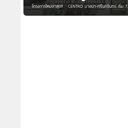
โครงการใหม่ล่าสุด!! CENTRO บางนา-ศรีนครินทร์ เริ่ม 
https://bit.ly/3ro8tS9 สอบถามข้อมูลและโปรโมชันเพิ่มเติม
Centro Srinakarin-Bangna บ้านหลังใหญ่ โครงการใหม่จาก A
Homenayoo