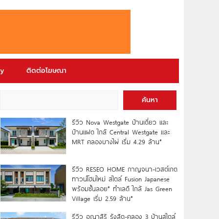
ry
ติดต่อโฆษณา
ค้นหา
รีวิว Nova Westgate บ้านเดี่ยว และ
บ้านแฝด ใกล้ Central Westgate และ
MRT คลองบางไผ่ เริ่ม 4.29 ล้าน*
รีวิว RESEO HOME กาญจนา-เวสต์เกต
ทาวน์โฮมใหม่ สไตล์ Fusion Japanese
พร้อมชั้นลอย* ทำเลดี ใกล้ Jas Green
Village เริ่ม 2.59 ล้าน*
รีวิว อณาสิริ รังสิต-คลอง 3 บ้านสไตล์