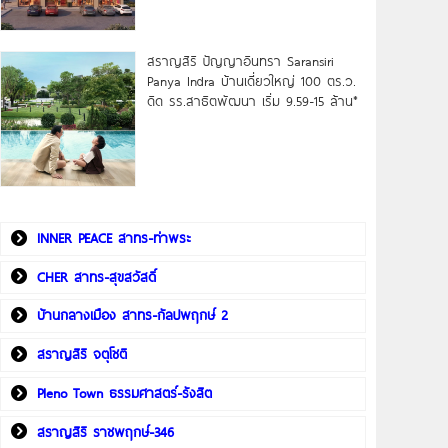
สราญสิริ ปัญญาอินทรา Saransiri
Panya Indra บ้านเดี่ยวใหญ่ 100 ตร.ว.
ดิด รร.สาธิตพัฒนา เริ่ม 9.59-15 ล้าน*
INNER PEACE สาทร-ท่าพระ
CHER สาทร-สุขสวัสดิ์
บ้านกลางเมือง สาทร-กัลปพฤกษ์ 2
สราญสิริ จตุโชติ
Pleno Town ธรรมศาสตร์-รังสิต
สราญสิริ ราชพฤกษ์-346