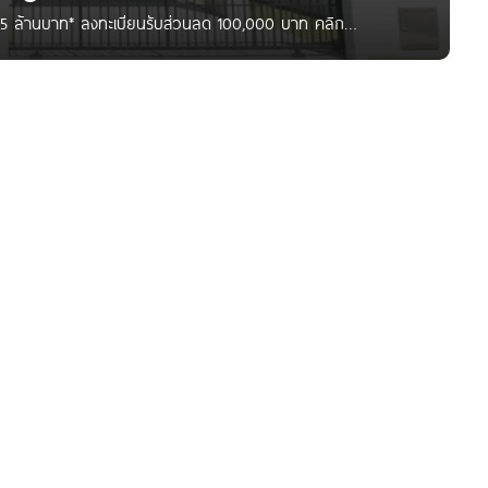
7.5 ล้านบาท* ลงทะเบียนรับส่วนลด 100,000 บาท คลิก
 โทร 1623 EP.267 รีวิว บ้านเดี่ยว เซนโทร ศรีนครินทร์-บางนา
P เริ่ม 6.89 ล้าน* สวัสดีค่ะ…คุณผู้อ่านทุกท่าน วันนี้ทีมงาน