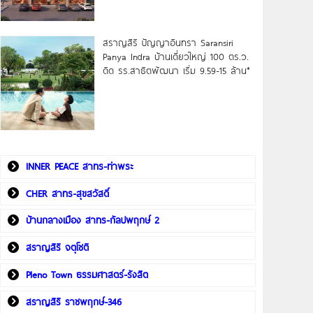
สราญสิริ ปัญญาอินทรา Saransiri
Panya Indra บ้านเดี่ยวใหญ่ 100 ตร.ว.
ดิด รร.สาธิตพัฒนา เริ่ม 9.59-15 ล้าน*
INNER PEACE สาทร-ท่าพระ
CHER สาทร-สุขสวัสดิ์
บ้านกลางเมือง สาทร-กัลปพฤกษ์ 2
สราญสิริ จตุโชติ
Pleno Town ธรรมศาสตร์-รังสิต
สราญสิริ ราชพฤกษ์-346