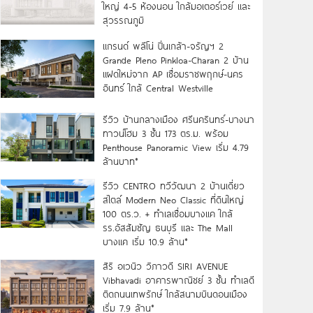
ใหญ่ 4-5 ห้องนอน ใกล้มอเตอร์เวย์ และ
สุวรรณภูมิ
แกรนด์ พลีโน่ ปิ่นเกล้า-จรัญฯ 2
Grande Pleno Pinkloa-Charan 2 บ้าน
แฝดใหม่จาก AP เชื่อมราชพฤกษ์-นคร
อินทร์ ใกล้ Central Westville
รีวิว บ้านกลางเมือง ศรีนครินทร์-บางนา
ทาวน์โฮม 3 ชั้น 173 ตร.ม. พร้อม
Penthouse Panoramic View เริ่ม 4.79
ล้านบาท*
รีวิว CENTRO ทวีวัฒนา 2 บ้านเดี่ยว
สไตล์ Modern Neo Classic ที่ดินใหญ่
100 ตร.ว. + ทำเลเชื่อมบางแค ใกล้
รร.อัสสัมชัญ ธนบุรี และ The Mall
บางแค เริ่ม 10.9 ล้าน*
สิริ อเวนิว วิภาวดี SIRI AVENUE
Vibhavadi อาคารพาณิชย์ 3 ชั้น ทำเลดี
ติดถนนเทพรักษ์ ใกล้สนามบินดอนเมือง
เริ่ม 7.9 ล้าน*