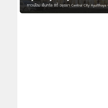
ทาวน์โฮม เซ็นทรัล ซิตี้ อยุธยา Central City Ayutthay
อยุธยา ทาวน์โฮมโครงการใหม่ บนทำเลศักยภาพ ติด Ayuttha