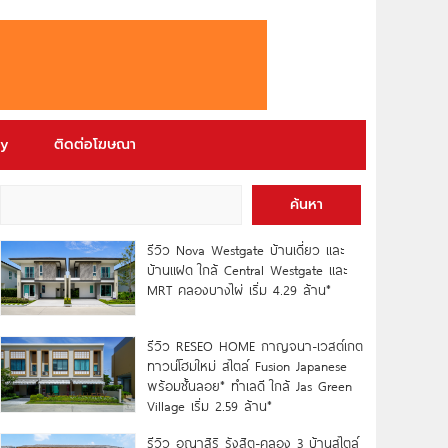
ry
ติดต่อโฆษณา
ค้นหา
รีวิว Nova Westgate บ้านเดี่ยว และ
บ้านแฝด ใกล้ Central Westgate และ
MRT คลองบางไผ่ เริ่ม 4.29 ล้าน*
รีวิว RESEO HOME กาญจนา-เวสต์เกต
ทาวน์โฮมใหม่ สไตล์ Fusion Japanese
พร้อมชั้นลอย* ทำเลดี ใกล้ Jas Green
Village เริ่ม 2.59 ล้าน*
รีวิว อณาสิริ รังสิต-คลอง 3 บ้านสไตล์