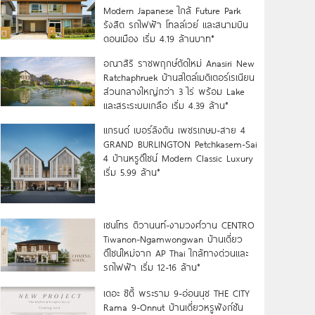
Modern Japanese ใกล้ Future Park
รังสิต รถไฟฟ้า โทลล์เวย์ และสนามบิน
ดอนเมือง เริ่ม 4.19 ล้านบาท*
อณาสิริ ราชพฤกษ์ตัดใหม่ Anasiri New
Ratchaphruek บ้านสไตล์เมดิเตอร์เรเนียน
ส่วนกลางใหญ่กว่า 3 ไร่ พร้อม Lake
และสระระบบเกลือ เริ่ม 4.39 ล้าน*
แกรนด์ เบอร์ลิงตัน เพชรเกษม-สาย 4
GRAND BURLINGTON Petchkasem-Sai
4 บ้านหรูดีไซน์ Modern Classic Luxury
เริ่ม 5.99 ล้าน*
เซนโทร ติวานนท์-งามวงศ์วาน CENTRO
Tiwanon-Ngamwongwan บ้านเดี่ยว
ดีไซน์ใหม่จาก AP Thai ใกล้ทางด่วนและ
รถไฟฟ้า เริ่ม 12-16 ล้าน*
เดอะ ซิตี้ พระราม 9-อ่อนนุช THE CITY
Rama 9-Onnut บ้านเดี่ยวหรูฟังก์ชัน