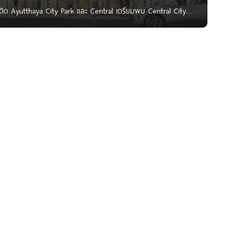
a ติด Ayutthaya City Park และ Central เตรียมพบ Central City
ya City Park และ Central เร็ว ๆ นี้ ชื่อโครงการ เซ็นทรัล