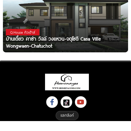
Q.House คิวเฮ้าส์
บ้านเดี่ยว คาซ่า วิลล์ วงแหวน-จตุโชติ Casa Ville
Wongwaen-Chatuchot
แลกลิงค์