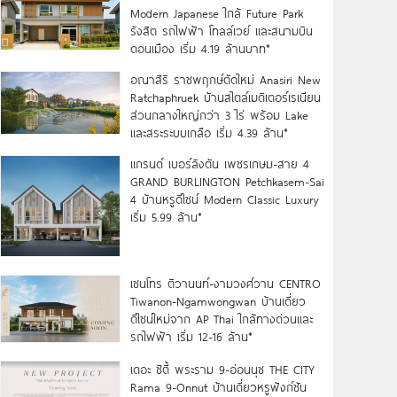
Modern Japanese ใกล้ Future Park
รังสิต รถไฟฟ้า โทลล์เวย์ และสนามบิน
ดอนเมือง เริ่ม 4.19 ล้านบาท*
อณาสิริ ราชพฤกษ์ตัดใหม่ Anasiri New
Ratchaphruek บ้านสไตล์เมดิเตอร์เรเนียน
ส่วนกลางใหญ่กว่า 3 ไร่ พร้อม Lake
และสระระบบเกลือ เริ่ม 4.39 ล้าน*
แกรนด์ เบอร์ลิงตัน เพชรเกษม-สาย 4
GRAND BURLINGTON Petchkasem-Sai
4 บ้านหรูดีไซน์ Modern Classic Luxury
เริ่ม 5.99 ล้าน*
เซนโทร ติวานนท์-งามวงศ์วาน CENTRO
Tiwanon-Ngamwongwan บ้านเดี่ยว
ดีไซน์ใหม่จาก AP Thai ใกล้ทางด่วนและ
รถไฟฟ้า เริ่ม 12-16 ล้าน*
เดอะ ซิตี้ พระราม 9-อ่อนนุช THE CITY
Rama 9-Onnut บ้านเดี่ยวหรูฟังก์ชัน