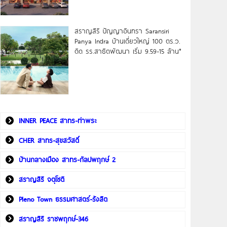
สราญสิริ ปัญญาอินทรา Saransiri
Panya Indra บ้านเดี่ยวใหญ่ 100 ตร.ว.
ดิด รร.สาธิตพัฒนา เริ่ม 9.59-15 ล้าน*
INNER PEACE สาทร-ท่าพระ
CHER สาทร-สุขสวัสดิ์
บ้านกลางเมือง สาทร-กัลปพฤกษ์ 2
สราญสิริ จตุโชติ
Pleno Town ธรรมศาสตร์-รังสิต
สราญสิริ ราชพฤกษ์-346