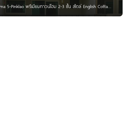
Rama 5-Pinklao พรีเมียมทาวน์โฮม 2-3 ชั้น สไตล์ English Cottage
า 3 สาย เริ่ม 3.2 ล้านบาท* Written by : Nan Kanyaratthp