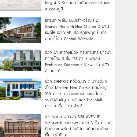
ใหญ่ 4-5 ห้องนอน ใกล้มอเตอร์เวย์ และ
สุวรรณภูมิ
แกรนด์ พลีโน่ ปิ่นเกล้า-จรัญฯ 2
Grande Pleno Pinkloa-Charan 2 บ้าน
แฝดใหม่จาก AP เชื่อมราชพฤกษ์-นคร
อินทร์ ใกล้ Central Westville
รีวิว บ้านกลางเมือง ศรีนครินทร์-บางนา
ทาวน์โฮม 3 ชั้น 173 ตร.ม. พร้อม
Penthouse Panoramic View เริ่ม 4.79
ล้านบาท*
รีวิว CENTRO ทวีวัฒนา 2 บ้านเดี่ยว
สไตล์ Modern Neo Classic ที่ดินใหญ่
100 ตร.ว. + ทำเลเชื่อมบางแค ใกล้
รร.อัสสัมชัญ ธนบุรี และ The Mall
บางแค เริ่ม 10.9 ล้าน*
สิริ อเวนิว วิภาวดี SIRI AVENUE
Vibhavadi อาคารพาณิชย์ 3 ชั้น ทำเลดี
ติดถนนเทพรักษ์ ใกล้สนามบินดอนเมือง
เริ่ม 7.9 ล้าน*