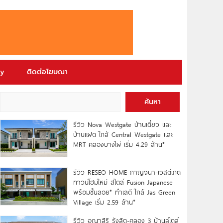
ry
ติดต่อโฆษณา
ค้นหา
รีวิว Nova Westgate บ้านเดี่ยว และ
บ้านแฝด ใกล้ Central Westgate และ
MRT คลองบางไผ่ เริ่ม 4.29 ล้าน*
รีวิว RESEO HOME กาญจนา-เวสต์เกต
ทาวน์โฮมใหม่ สไตล์ Fusion Japanese
พร้อมชั้นลอย* ทำเลดี ใกล้ Jas Green
Village เริ่ม 2.59 ล้าน*
รีวิว อณาสิริ รังสิต-คลอง 3 บ้านสไตล์