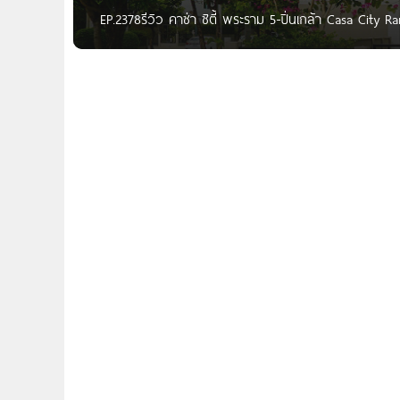
EP.2378รีวิว คาซ่า ซิตี้ พระราม 5-ปิ่นเกล้า Casa City 
พร้อมฟังก์ชัน Penthouse ทำเลดีใกล้ทางด่วน และรถไฟฟ้
สวัสดีเพื่อน