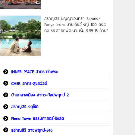
สราญสิริ ปัญญาอินทรา Saransiri
Panya Indra บ้านเดี่ยวใหญ่ 100 ตร.ว.
ดิด รร.สาธิตพัฒนา เริ่ม 9.59-15 ล้าน*
INNER PEACE สาทร-ท่าพระ
CHER สาทร-สุขสวัสดิ์
บ้านกลางเมือง สาทร-กัลปพฤกษ์ 2
สราญสิริ จตุโชติ
Pleno Town ธรรมศาสตร์-รังสิต
สราญสิริ ราชพฤกษ์-346