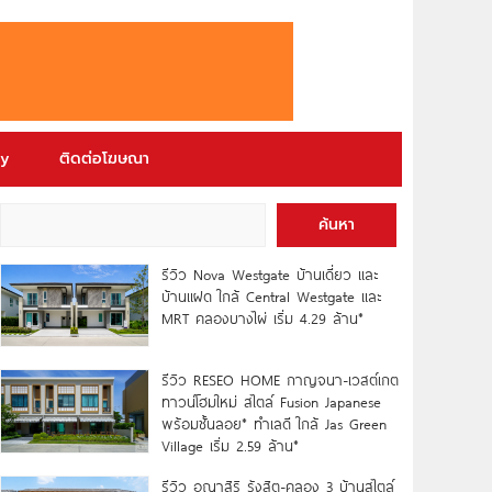
ry
ติดต่อโฆษณา
ค้นหา
รีวิว Nova Westgate บ้านเดี่ยว และ
บ้านแฝด ใกล้ Central Westgate และ
MRT คลองบางไผ่ เริ่ม 4.29 ล้าน*
รีวิว RESEO HOME กาญจนา-เวสต์เกต
ทาวน์โฮมใหม่ สไตล์ Fusion Japanese
พร้อมชั้นลอย* ทำเลดี ใกล้ Jas Green
Village เริ่ม 2.59 ล้าน*
รีวิว อณาสิริ รังสิต-คลอง 3 บ้านสไตล์