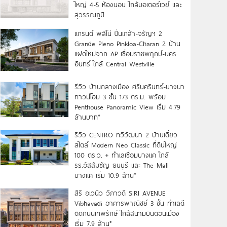
ใหญ่ 4-5 ห้องนอน ใกล้มอเตอร์เวย์ และ
สุวรรณภูมิ
แกรนด์ พลีโน่ ปิ่นเกล้า-จรัญฯ 2
Grande Pleno Pinkloa-Charan 2 บ้าน
แฝดใหม่จาก AP เชื่อมราชพฤกษ์-นคร
อินทร์ ใกล้ Central Westville
รีวิว บ้านกลางเมือง ศรีนครินทร์-บางนา
ทาวน์โฮม 3 ชั้น 173 ตร.ม. พร้อม
Penthouse Panoramic View เริ่ม 4.79
ล้านบาท*
รีวิว CENTRO ทวีวัฒนา 2 บ้านเดี่ยว
สไตล์ Modern Neo Classic ที่ดินใหญ่
100 ตร.ว. + ทำเลเชื่อมบางแค ใกล้
รร.อัสสัมชัญ ธนบุรี และ The Mall
บางแค เริ่ม 10.9 ล้าน*
สิริ อเวนิว วิภาวดี SIRI AVENUE
Vibhavadi อาคารพาณิชย์ 3 ชั้น ทำเลดี
ติดถนนเทพรักษ์ ใกล้สนามบินดอนเมือง
เริ่ม 7.9 ล้าน*