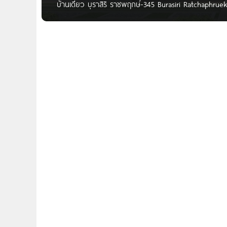
บ้านเดี่ยว บุราสิริ ราชพฤกษ์-345 Burasiri Ratchaphrue
ตั้งอยู่บน ซอยวัดสลักเหนือ ต.คลองข่อย อ.ปากเกร็ด จ
ถนน 345 และ รถไฟฟ้าสายสีม่วง สถานีบางรักน้อยท่าอ
ใกล้เซ็นทรัล เวสต์เกต, อิเกีย บางใหญ่,