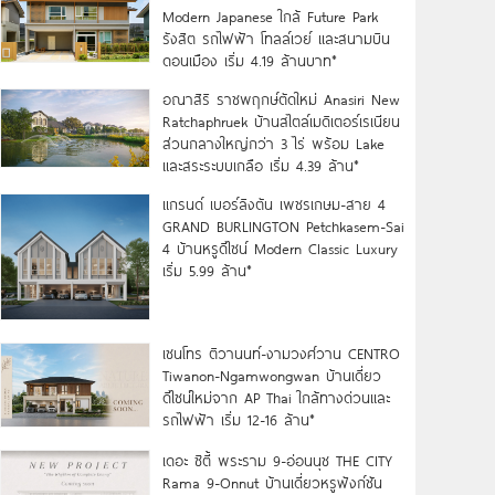
Modern Japanese ใกล้ Future Park
รังสิต รถไฟฟ้า โทลล์เวย์ และสนามบิน
ดอนเมือง เริ่ม 4.19 ล้านบาท*
อณาสิริ ราชพฤกษ์ตัดใหม่ Anasiri New
Ratchaphruek บ้านสไตล์เมดิเตอร์เรเนียน
ส่วนกลางใหญ่กว่า 3 ไร่ พร้อม Lake
และสระระบบเกลือ เริ่ม 4.39 ล้าน*
แกรนด์ เบอร์ลิงตัน เพชรเกษม-สาย 4
GRAND BURLINGTON Petchkasem-Sai
4 บ้านหรูดีไซน์ Modern Classic Luxury
เริ่ม 5.99 ล้าน*
เซนโทร ติวานนท์-งามวงศ์วาน CENTRO
Tiwanon-Ngamwongwan บ้านเดี่ยว
ดีไซน์ใหม่จาก AP Thai ใกล้ทางด่วนและ
รถไฟฟ้า เริ่ม 12-16 ล้าน*
เดอะ ซิตี้ พระราม 9-อ่อนนุช THE CITY
Rama 9-Onnut บ้านเดี่ยวหรูฟังก์ชัน