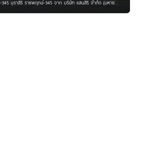
k-345 บุราสิริ ราชพฤกษ์-345 จาก บริษัท แสนสิริ จำกัด (มหาชน)
.นนทบุรี เดินทางสะดวก ใกล้ถนนราชพฤกษ์, ถนนกาญจนาภิเษก,
ิฐ รายล้อมด้วยสถานที่สำคัญและสิ่งอำนวยความสะดวกมากมาย