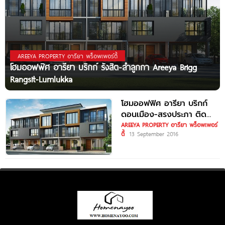
AREEYA PROPERTY อารียา พร็อพเพอร์ตี้
โฮมออฟฟิศ อารียา บริกก์ รังสิต-ลำลูกกา Areeya Brigg
Rangsit-Lumlukka
โฮมออฟฟิศ อารียา บริกก์
ดอนเมือง-สรงประภา ติด
สนามบินดอนเมือง และ
AREEYA PROPERTY อารียา พร็อพเพอร์
ตี้
13 September 2016
รถไฟฟ้า เริ่ม 4.49 ล้านบาท