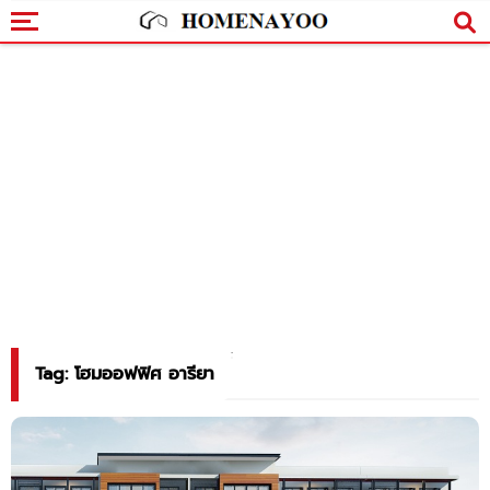
Tag: โฮมออฟฟิศ อารียา