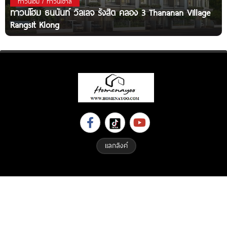
ทาวน์โฮม / ทาวน์เฮ้าส์
ทาวน์โฮม ธนนันท์ วิลเลจ รังสิต คลอง 3 Thananan Village
Rangsit Klong
แลกลิงค์
Copyright © 2023 All Right Reserved. Designed By
ETHAIWEB.COM