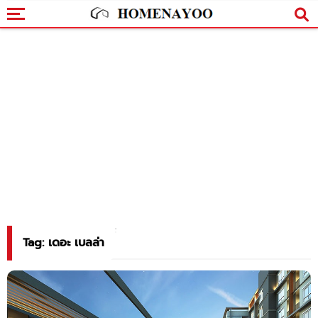
Tag: เดอะ เบลล่า