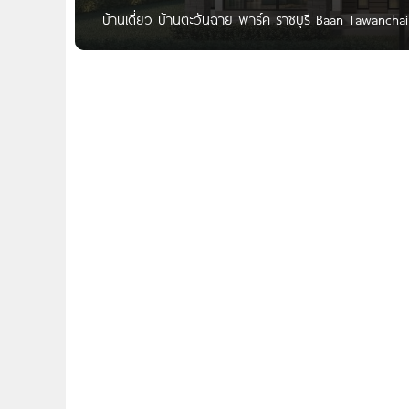
บ้านเดี่ยว บ้านตะวันฉาย พาร์ค ราชบุรี Baan Tawanchai
คุณภาพที่ดีสำหรับการอยู่อาศัย’‘ บ้านเดี่ยวฟังก์ชั่นครบ
ห้องนอน 3 ห้องน้ำ 1 ห้องครัว 2 ที่จอดรถ สังคมคุณภาพ
มาตรฐาน พ.ร.บ.จัดสรรที่ดิน ระบบรักษาความปลอดภัย 