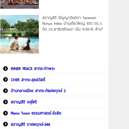
สราญสิริ ปัญญาอินทรา Saransiri
Panya Indra บ้านเดี่ยวใหญ่ 100 ตร.ว.
ดิด รร.สาธิตพัฒนา เริ่ม 9.59-15 ล้าน*
INNER PEACE สาทร-ท่าพระ
CHER สาทร-สุขสวัสดิ์
บ้านกลางเมือง สาทร-กัลปพฤกษ์ 2
สราญสิริ จตุโชติ
Pleno Town ธรรมศาสตร์-รังสิต
สราญสิริ ราชพฤกษ์-346