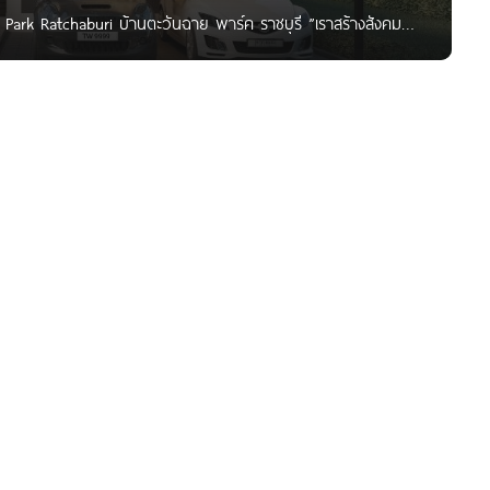
 Park Ratchaburi บ้านตะวันฉาย พาร์ค ราชบุรี ”เราสร้างสังคม
 แข็งแรง ก่อสร้างด้วยอิฐมอญแดง ฟังก์ชั่นครบทุกการใช้สอย 4
เพียง 57 ยูนิต ร่มรื่นกับสวนส่วนกลางขนาดใหญ่ สาธารณูปโภคได้
24