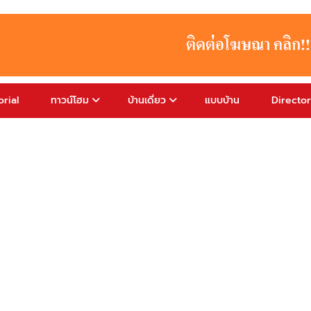
rial
ทาวน์โฮม
บ้านเดี่ยว
แบบบ้าน
Directo