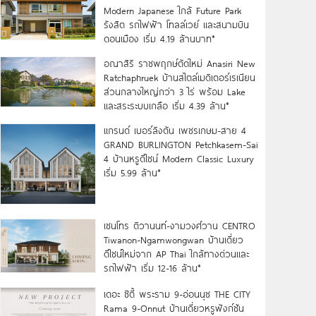
Modern Japanese ใกล้ Future Park
รังสิต รถไฟฟ้า โทลล์เวย์ และสนามบิน
ดอนเมือง เริ่ม 4.19 ล้านบาท*
อณาสิริ ราชพฤกษ์ตัดใหม่ Anasiri New
Ratchaphruek บ้านสไตล์เมดิเตอร์เรเนียน
ส่วนกลางใหญ่กว่า 3 ไร่ พร้อม Lake
และสระระบบเกลือ เริ่ม 4.39 ล้าน*
แกรนด์ เบอร์ลิงตัน เพชรเกษม-สาย 4
GRAND BURLINGTON Petchkasem-Sai
4 บ้านหรูดีไซน์ Modern Classic Luxury
เริ่ม 5.99 ล้าน*
เซนโทร ติวานนท์-งามวงศ์วาน CENTRO
Tiwanon-Ngamwongwan บ้านเดี่ยว
ดีไซน์ใหม่จาก AP Thai ใกล้ทางด่วนและ
รถไฟฟ้า เริ่ม 12-16 ล้าน*
เดอะ ซิตี้ พระราม 9-อ่อนนุช THE CITY
Rama 9-Onnut บ้านเดี่ยวหรูฟังก์ชัน