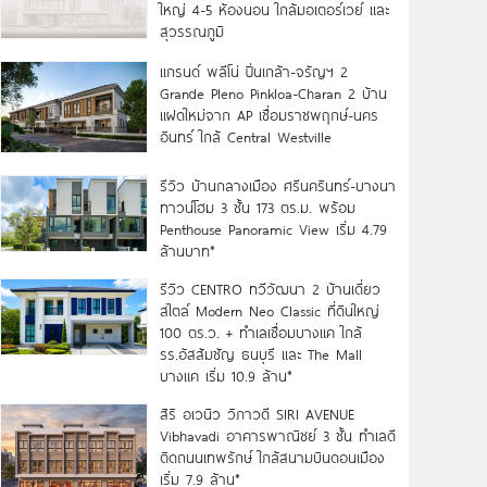
ใหญ่ 4-5 ห้องนอน ใกล้มอเตอร์เวย์ และ
สุวรรณภูมิ
แกรนด์ พลีโน่ ปิ่นเกล้า-จรัญฯ 2
Grande Pleno Pinkloa-Charan 2 บ้าน
แฝดใหม่จาก AP เชื่อมราชพฤกษ์-นคร
อินทร์ ใกล้ Central Westville
รีวิว บ้านกลางเมือง ศรีนครินทร์-บางนา
ทาวน์โฮม 3 ชั้น 173 ตร.ม. พร้อม
Penthouse Panoramic View เริ่ม 4.79
ล้านบาท*
รีวิว CENTRO ทวีวัฒนา 2 บ้านเดี่ยว
สไตล์ Modern Neo Classic ที่ดินใหญ่
100 ตร.ว. + ทำเลเชื่อมบางแค ใกล้
รร.อัสสัมชัญ ธนบุรี และ The Mall
บางแค เริ่ม 10.9 ล้าน*
สิริ อเวนิว วิภาวดี SIRI AVENUE
Vibhavadi อาคารพาณิชย์ 3 ชั้น ทำเลดี
ติดถนนเทพรักษ์ ใกล้สนามบินดอนเมือง
เริ่ม 7.9 ล้าน*