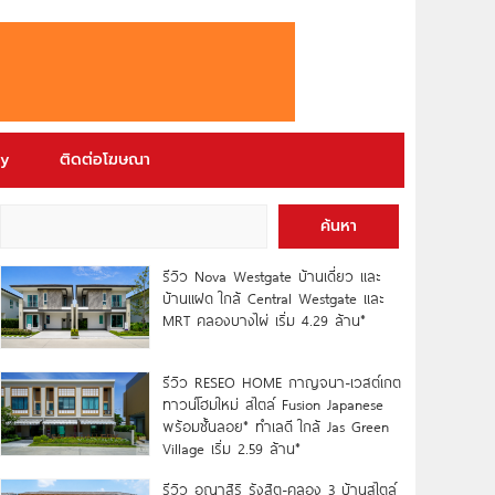
ry
ติดต่อโฆษณา
ค้นหา
รีวิว Nova Westgate บ้านเดี่ยว และ
บ้านแฝด ใกล้ Central Westgate และ
MRT คลองบางไผ่ เริ่ม 4.29 ล้าน*
รีวิว RESEO HOME กาญจนา-เวสต์เกต
ทาวน์โฮมใหม่ สไตล์ Fusion Japanese
พร้อมชั้นลอย* ทำเลดี ใกล้ Jas Green
Village เริ่ม 2.59 ล้าน*
รีวิว อณาสิริ รังสิต-คลอง 3 บ้านสไตล์