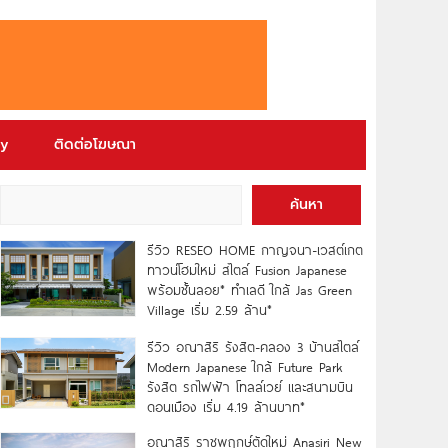
ry
ติดต่อโฆษณา
ค้นหา
รีวิว RESEO HOME กาญจนา-เวสต์เกต
ทาวน์โฮมใหม่ สไตล์ Fusion Japanese
พร้อมชั้นลอย* ทำเลดี ใกล้ Jas Green
Village เริ่ม 2.59 ล้าน*
รีวิว อณาสิริ รังสิต-คลอง 3 บ้านสไตล์
Modern Japanese ใกล้ Future Park
รังสิต รถไฟฟ้า โทลล์เวย์ และสนามบิน
ดอนเมือง เริ่ม 4.19 ล้านบาท*
อณาสิริ ราชพฤกษ์ตัดใหม่ Anasiri New