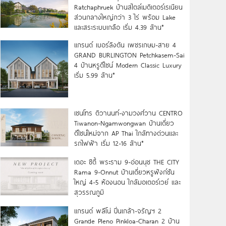
Ratchaphruek บ้านสไตล์เมดิเตอร์เรเนียน
ส่วนกลางใหญ่กว่า 3 ไร่ พร้อม Lake
และสระระบบเกลือ เริ่ม 4.39 ล้าน*
แกรนด์ เบอร์ลิงตัน เพชรเกษม-สาย 4
GRAND BURLINGTON Petchkasem-Sai
4 บ้านหรูดีไซน์ Modern Classic Luxury
เริ่ม 5.99 ล้าน*
เซนโทร ติวานนท์-งามวงศ์วาน CENTRO
Tiwanon-Ngamwongwan บ้านเดี่ยว
ดีไซน์ใหม่จาก AP Thai ใกล้ทางด่วนและ
รถไฟฟ้า เริ่ม 12-16 ล้าน*
เดอะ ซิตี้ พระราม 9-อ่อนนุช THE CITY
Rama 9-Onnut บ้านเดี่ยวหรูฟังก์ชัน
ใหญ่ 4-5 ห้องนอน ใกล้มอเตอร์เวย์ และ
สุวรรณภูมิ
แกรนด์ พลีโน่ ปิ่นเกล้า-จรัญฯ 2
Grande Pleno Pinkloa-Charan 2 บ้าน