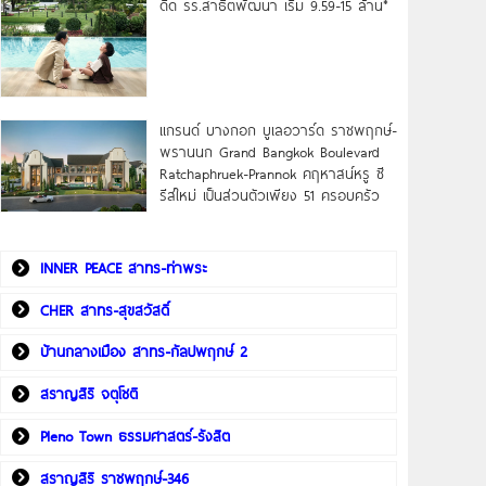
ดิด รร.สาธิตพัฒนา เริ่ม 9.59-15 ล้าน*
แกรนด์ บางกอก บูเลอวาร์ด ราชพฤกษ์-
พรานนก Grand Bangkok Boulevard
Ratchaphruek-Prannok คฤหาสน์หรู ซี
รีส์ใหม่ เป็นส่วนตัวเพียง 51 ครอบครัว
INNER PEACE สาทร-ท่าพระ
CHER สาทร-สุขสวัสดิ์
บ้านกลางเมือง สาทร-กัลปพฤกษ์ 2
สราญสิริ จตุโชติ
Pleno Town ธรรมศาสตร์-รังสิต
สราญสิริ ราชพฤกษ์-346