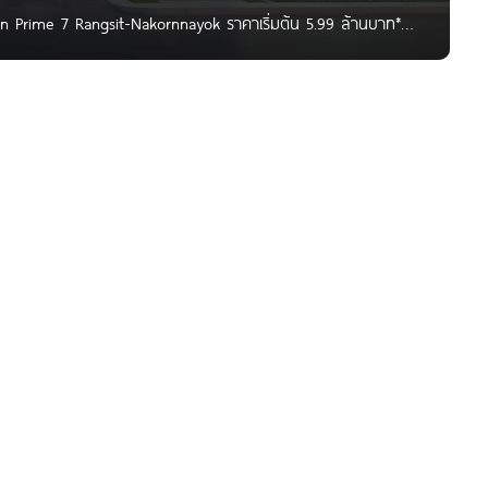
n Prime 7 Rangsit-Nakornnayok ราคาเริ่มต้น 5.99 ล้านบาท*
ัมมากร จำกัด (มหาชน) โครงการตั้งอยู่บนถนนรังสิต-นครนายก
กล้ถนนกาญจนาภิเษก, ดอนเมืองโทลเวย์ และสนามบินดอนเมือง