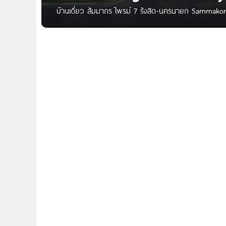
บ้านเดี่ยว สัมมากร ไพรม์ 7 รังสิต-นครนายก Sammakor
Sammakorn Prime 7 รังสิต-นครนายก บ้านจาก บริษัท ส
ต.ลำผักกูด อ.ธัญบุรี จ.ปทุมธานี บนทำเลติดถนนใหญ่ ใ
เชื่อมต่อเข้าสู่ใจกลางเมืองได้สะดวก