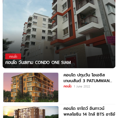
คอนโด
คอนโด วันสยาม CONDO ONE SIAM
คอนโด ปทุมวัน โอเอซิส
เกษมสันต์ 3 PATUMWAN
OASIS
คอนโด
1 June 2022
คอนโด ชาโตว์ อินทาวน์
พหลโยธิน 14 ใกล้ BTS อารีย์