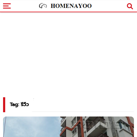
Tag: รีวืว