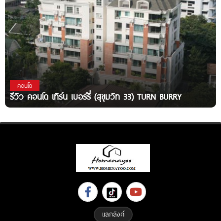
คอนโด
รีวิว คอนโด เทิร์น เบอร์รี่ (สุขุมวิท 33) TURN BURRY
แลกลิงค์