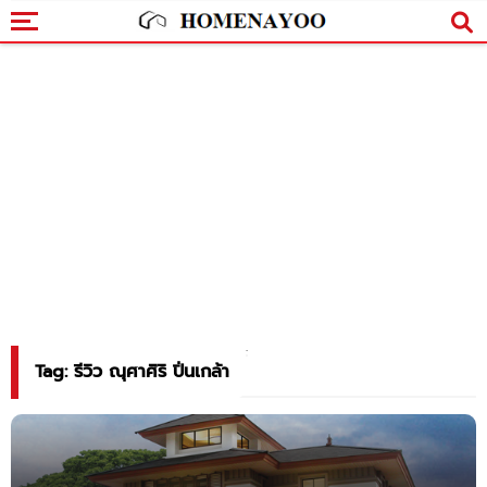
Tag: รีวิว ณุศาศิริ ปิ่นเกล้า