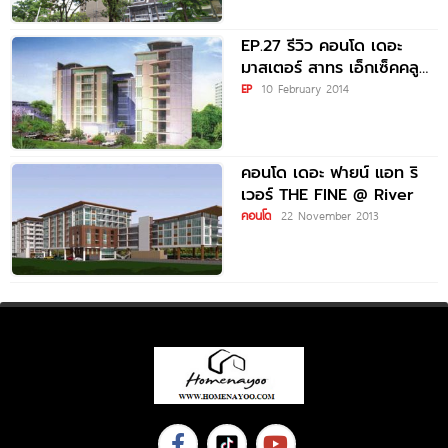
EP.27 รีวิว คอนโด เดอะ
มาสเตอร์ สาทร เอ็กเซ็คคลู
ทีฟ ใกล้รถไฟฟ้า BTS
EP
10 February 2014
กรุงธนบุรี
คอนโด เดอะ ฟายน์ แอท ริ
เวอร์ THE FINE @ River
คอนโด
22 November 2013