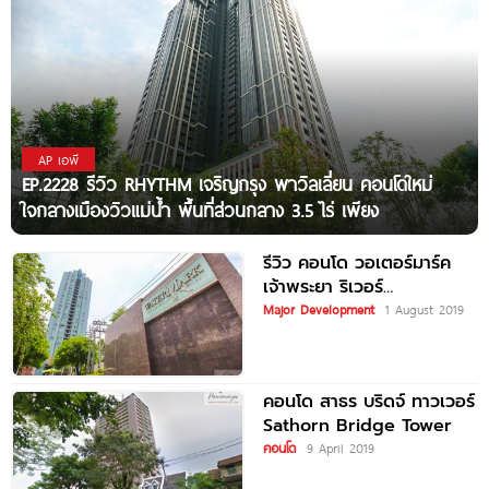
AP เอพี
EP.2228 รีวิว RHYTHM เจริญกรุง พาวิลเลี่ยน คอนโดใหม่
ใจกลางเมืองวิวแม่น้ำ พื้นที่ส่วนกลาง 3.5 ไร่ เพียง
รีวิว คอนโด วอเตอร์มาร์ค
เจ้าพระยา ริเวอร์
Watermark Chaophraya
Major Development
1 August 2019
River
คอนโด สาธร บริดจ์ ทาวเวอร์
Sathorn Bridge Tower
คอนโด
9 April 2019