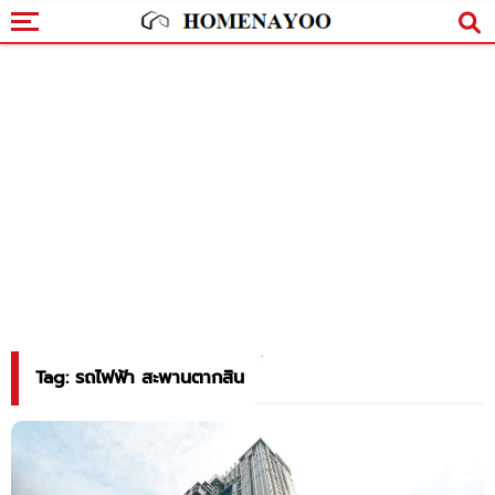
Tag: รถไฟฟ้า สะพานตากสิน