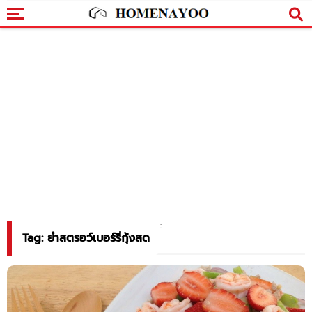
Tag: ยำสตรอว์เบอร์รี่กุ้งสด