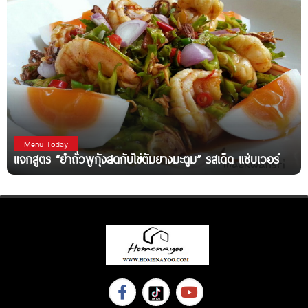
Menu Today
แจกสูตร “ยำถั่วพูกุ้งสดกับไข่ต้มยางมะตูม” รสเด็ด แซ่บเวอร์