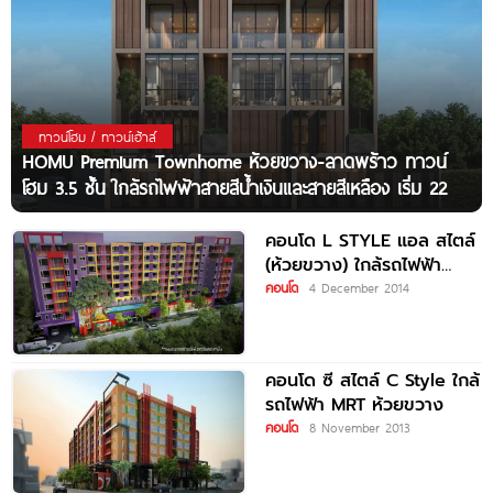
ทาวน์โฮม / ทาวน์เฮ้าส์
HOMU Premium Townhome ห้วยขวาง-ลาดพร้าว ทาวน์
โฮม 3.5 ชั้น ใกล้รถไฟฟ้าสายสีน้ำเงินและสายสีเหลือง เริ่ม 22
คอนโด L STYLE แอล สไตล์
(ห้วยขวาง) ใกล้รถไฟฟ้า
MRT ห้วยขวาง
คอนโด
4 December 2014
คอนโด ซี สไตล์ C Style ใกล้
รถไฟฟ้า MRT ห้วยขวาง
คอนโด
8 November 2013